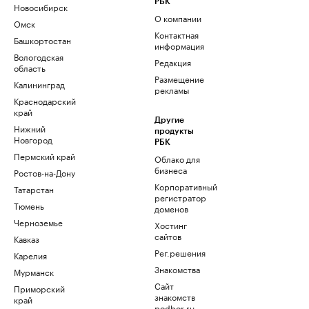
РБК
Новосибирск
О компании
Омск
Контактная
Башкортостан
информация
Вологодская
Редакция
область
Размещение
Калининград
рекламы
Краснодарский
край
Другие
Нижний
продукты
Новгород
РБК
Пермский край
Облако для
бизнеса
Ростов-на-Дону
Корпоративный
Татарстан
регистратор
Тюмень
доменов
Черноземье
Хостинг
сайтов
Кавказ
Рег.решения
Карелия
Знакомства
Мурманск
Сайт
Приморский
знакомств
край
podbor.ru