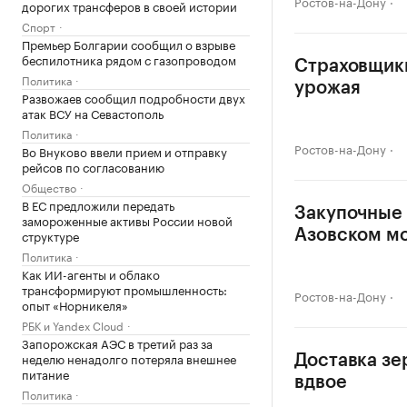
Ростов-на-Дону
дорогих трансферов в своей истории
Спорт
Премьер Болгарии сообщил о взрыве
беспилотника рядом с газопроводом
Страховщики
Политика
урожая
Развожаев сообщил подробности двух
атак ВСУ на Севастополь
Политика
Ростов-на-Дону
Во Внуково ввели прием и отправку
рейсов по согласованию
Общество
В ЕС предложили передать
Закупочные 
замороженные активы России новой
структуре
Азовском м
Политика
Как ИИ-агенты и облако
трансформируют промышленность:
Ростов-на-Дону
опыт «Норникеля»
РБК и Yandex Cloud
Запорожская АЭС в третий раз за
неделю ненадолго потеряла внешнее
Доставка зе
питание
вдвое
Политика