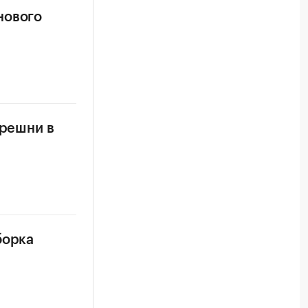
нового
ерешни в
борка