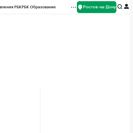
Ростов-на-Дону
вления РБК
РБК Образование
редитные рейтинги
Франшизы
Газета
ок наличной валюты