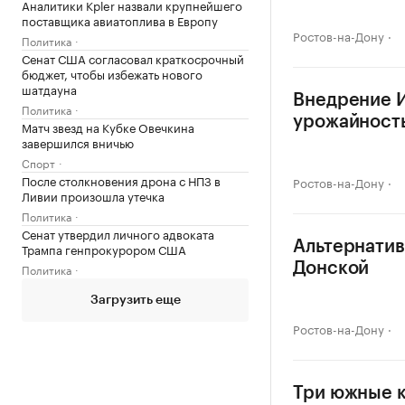
Аналитики Kpler назвали крупнейшего
поставщика авиатоплива в Европу
Ростов-на-Дону
Политика
Сенат США согласовал краткосрочный
бюджет, чтобы избежать нового
шатдауна
Внедрение И
Политика
урожайность
Матч звезд на Кубке Овечкина
завершился вничью
Спорт
После столкновения дрона с НПЗ в
Ростов-на-Дону
Ливии произошла утечка
Политика
Сенат утвердил личного адвоката
Альтернатив
Трампа генпрокурором США
Донской
Политика
Загрузить еще
Ростов-на-Дону
Три южные к