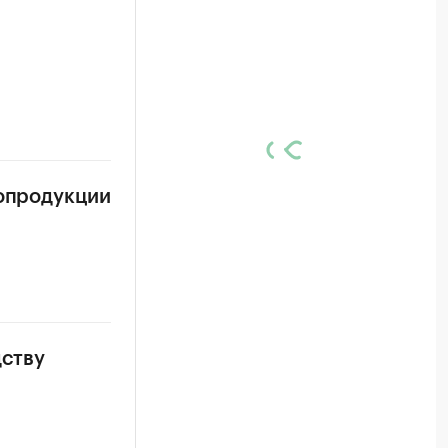
ропродукции
дству