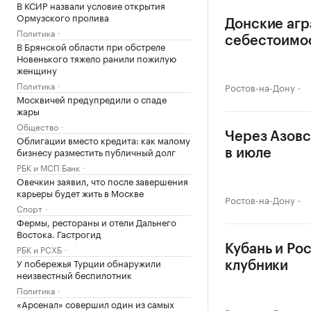
В КСИР назвали условие открытия
Ормузского пролива
Донские агр
Политика
себестоимо
В Брянской области при обстреле
Новенького тяжело ранили пожилую
женщину
Политика
Ростов-на-Дону
Москвичей предупредили о спаде
жары
Общество
Через Азовс
Облигации вместо кредита: как малому
бизнесу разместить публичный долг
в июле
РБК и МСП Банк
Овечкин заявил, что после завершения
карьеры будет жить в Москве
Ростов-на-Дону
Спорт
Фермы, рестораны и отели Дальнего
Востока. Гастрогид
РБК и РСХБ
Кубань и Ро
У побережья Турции обнаружили
клубники
неизвестный беспилотник
Политика
«Арсенал» совершил один из самых