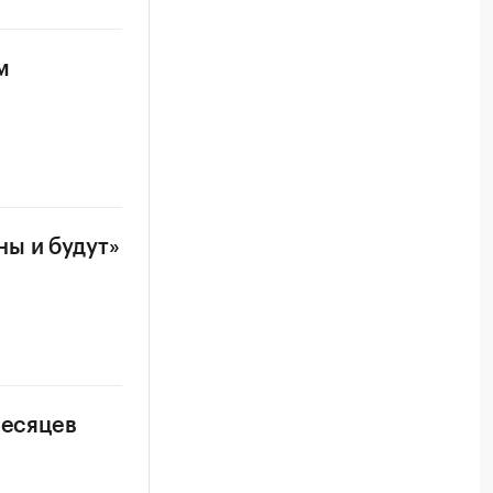
м
ы и будут»
месяцев