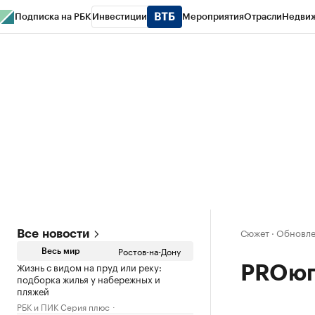
Подписка на РБК
Инвестиции
Мероприятия
Отрасли
Недви
РБК Курсы
РБК Life
Тренды
Визионеры
Национальные проекты
Горо
Спецпроекты СПб
Конференции СПб
Спецпроекты
Проверка конт
Сюжет
·
Обновлен
Все новости
Ростов-на-Дону
Весь мир
Жизнь с видом на пруд или реку:
PROюг
подборка жилья у набережных и
пляжей
РБК и ПИК Серия плюс