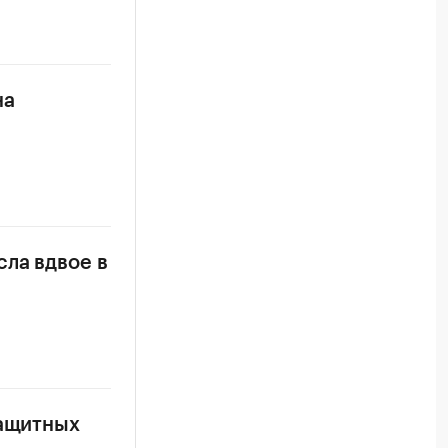
на
ла вдвое в
защитных