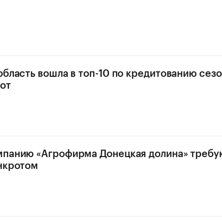
область вошла в топ-10 по кредитованию сез
от
мпанию «Агрофирма Донецкая долина» требу
нкротом