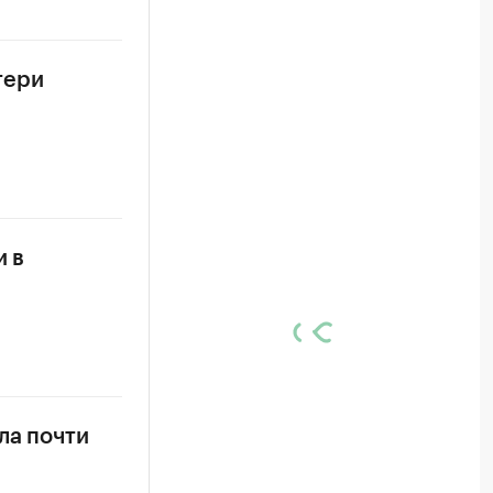
тери
и в
ла почти