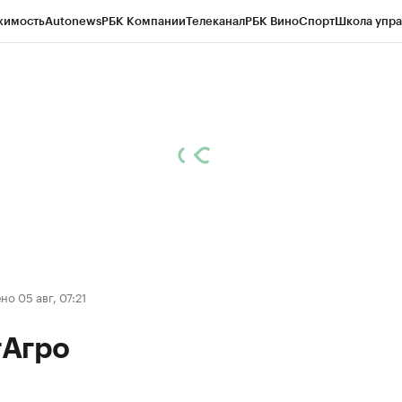
жимость
Autonews
РБК Компании
Телеканал
РБК Вино
Спорт
Школа упра
д
Стиль
Крипто
РБК Бизнес-среда
Дискуссионный клуб
Исследования
К
рагентов
Политика
Экономика
Бизнес
Технологии и медиа
Финансы
Рын
о 05 авг, 07:21
Агро