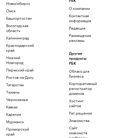
РБК
Новосибирск
О компании
Омск
Контактная
Башкортостан
информация
Вологодская
Редакция
область
Размещение
Калининград
рекламы
Краснодарский
край
Другие
Нижний
продукты
Новгород
РБК
Пермский край
Облако для
бизнеса
Ростов-на-Дону
Корпоративный
Татарстан
регистратор
Тюмень
доменов
Черноземье
Хостинг
сайтов
Кавказ
Рег.решения
Карелия
Знакомства
Мурманск
Сайт
Приморский
знакомств
край
podbor.ru