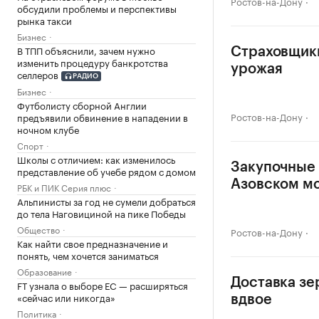
Ростов-на-Дону
обсудили проблемы и перспективы
рынка такси
Бизнес
В ТПП объяснили, зачем нужно
Страховщики
изменить процедуру банкротства
урожая
селлеров
РАДИО
Бизнес
Футболисту сборной Англии
Ростов-на-Дону
предъявили обвинение в нападении в
ночном клубе
Спорт
Школы с отличием: как изменилось
Закупочные 
представление об учебе рядом с домом
Азовском м
РБК и ПИК Серия плюс
Альпинисты за год не сумели добраться
до тела Наговициной на пике Победы
Общество
Ростов-на-Дону
Как найти свое предназначение и
понять, чем хочется заниматься
Образование
Доставка зе
FT узнала о выборе ЕС — расширяться
«сейчас или никогда»
вдвое
Политика