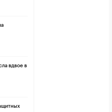
на
ла вдвое в
защитных