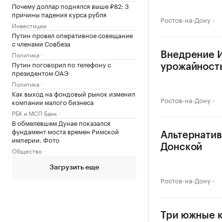
Почему доллар поднялся выше ₽82: 3
причины падения курса рубля
Ростов-на-Дону
Инвестиции
Путин провел оперативное совещание
с членами Совбеза
Политика
Внедрение И
Путин поговорил по телефону с
урожайность
президентом ОАЭ
Политика
Как выход на фондовый рынок изменил
Ростов-на-Дону
компании малого бизнеса
РБК и МСП Банк
В обмелевшем Дунае показался
фундамент моста времен Римской
Альтернатив
империи. Фото
Донской
Общество
Загрузить еще
Ростов-на-Дону
Три южные к