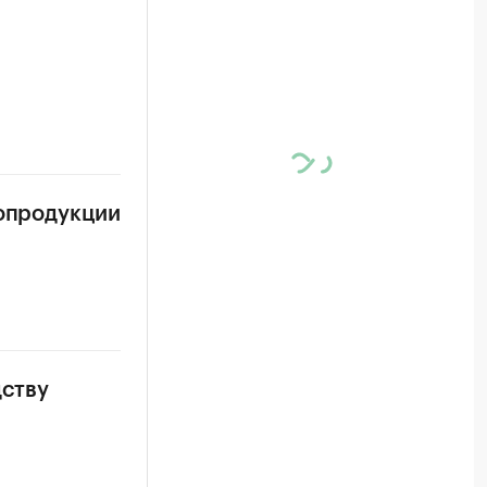
ропродукции
дству