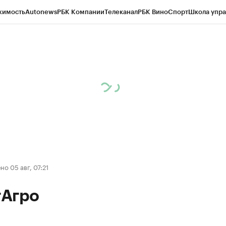
жимость
Autonews
РБК Компании
Телеканал
РБК Вино
Спорт
Школа упра
д
Стиль
Крипто
РБК Бизнес-среда
Дискуссионный клуб
Исследования
К
рагентов
Политика
Экономика
Бизнес
Технологии и медиа
Финансы
Рын
о 05 авг, 07:21
Агро