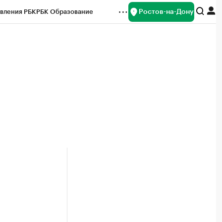
Ростов-на-Дону
вления РБК
РБК Образование
редитные рейтинги
Франшизы
Газета
ок наличной валюты