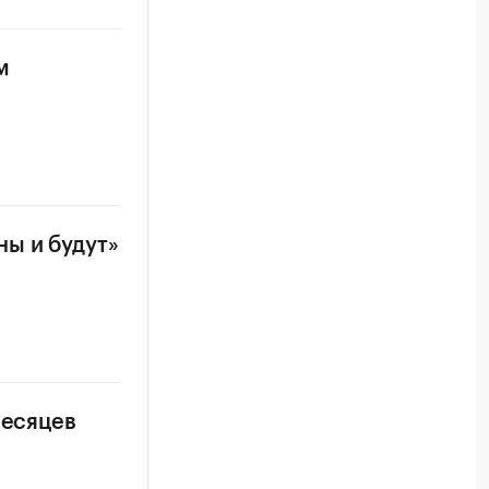
м
ы и будут»
месяцев