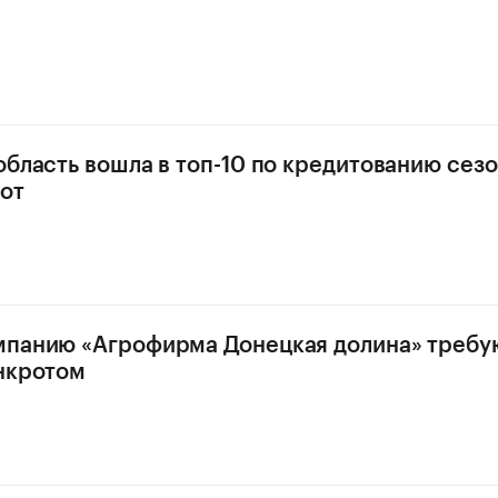
область вошла в топ-10 по кредитованию сез
от
мпанию «Агрофирма Донецкая долина» требу
нкротом