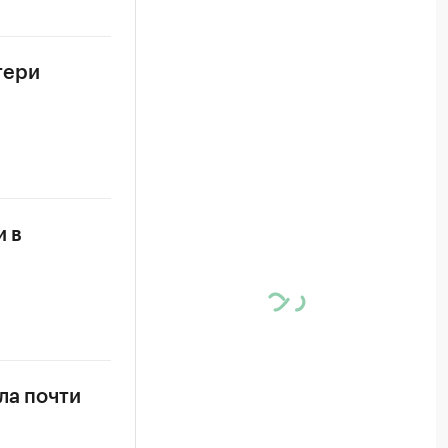
тери
и в
ла почти