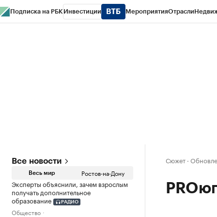
Подписка на РБК
Инвестиции
Мероприятия
Отрасли
Недви
РБК Курсы
РБК Life
Тренды
Визионеры
Национальные проекты
Горо
Спецпроекты СПб
Конференции СПб
Спецпроекты
Проверка конт
Сюжет
·
Обновлен
Все новости
Ростов-на-Дону
Весь мир
Эксперты объяснили, зачем взрослым
PROюг
получать дополнительное
образование
РАДИО
Общество