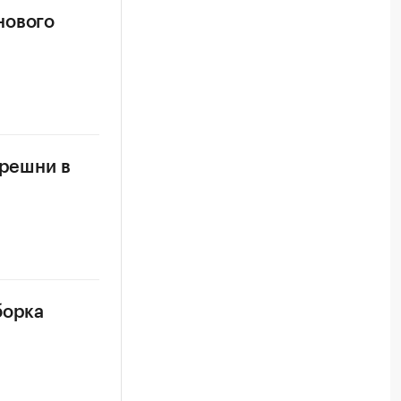
нового
ерешни в
борка