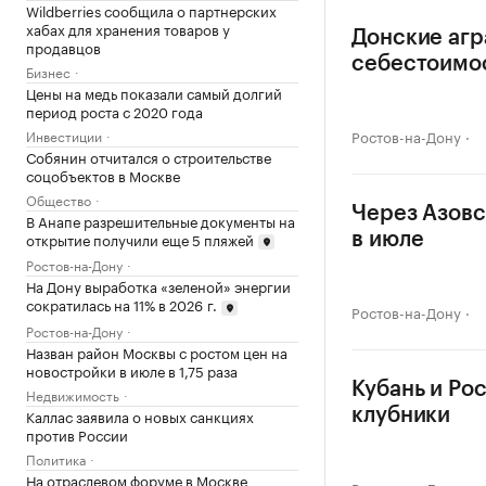
Wildberries сообщила о партнерских
хабах для хранения товаров у
Донские агр
продавцов
себестоимо
Бизнес
Цены на медь показали самый долгий
период роста с 2020 года
Инвестиции
Ростов-на-Дону
Собянин отчитался о строительстве
соцобъектов в Москве
Общество
Через Азовс
В Анапе разрешительные документы на
открытие получили еще 5 пляжей
в июле
Ростов-на-Дону
На Дону выработка «зеленой» энергии
сократилась на 11% в 2026 г.
Ростов-на-Дону
Ростов-на-Дону
Назван район Москвы с ростом цен на
новостройки в июле в 1,75 раза
Кубань и Ро
Недвижимость
Каллас заявила о новых санкциях
клубники
против России
Политика
На отраслевом форуме в Москве