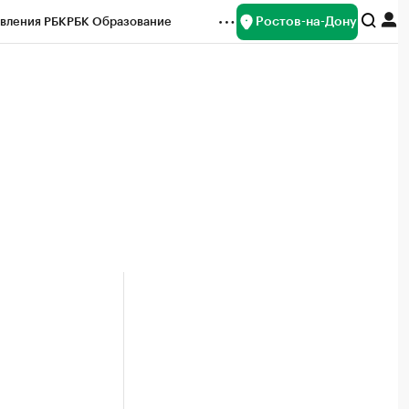
Ростов-на-Дону
вления РБК
РБК Образование
редитные рейтинги
Франшизы
Газета
ок наличной валюты