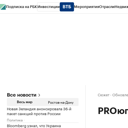
Подписка на РБК
Инвестиции
Мероприятия
Отрасли
Недви
РБК Курсы
РБК Life
Тренды
Визионеры
Национальные проекты
Горо
Спецпроекты СПб
Конференции СПб
Спецпроекты
Проверка конт
Сюжет
·
Обновлен
Все новости
Ростов-на-Дону
Весь мир
Новая Зеландия анонсировала 36-й
PROюг
пакет санкций против России
Политика
Bloomberg узнал, что Украина