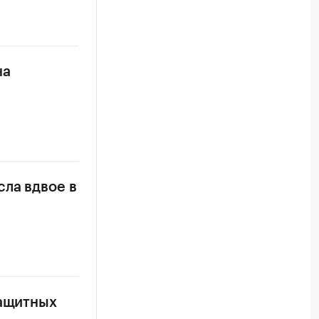
на
ла вдвое в
защитных