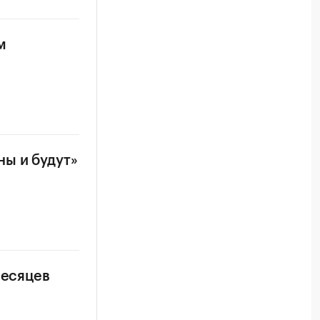
м
ы и будут»
месяцев