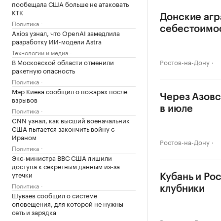
пообещала США больше не атаковать
КТК
Донские агр
Политика
себестоимо
Axios узнал, что OpenAI замедлила
разработку ИИ-модели Astra
Технологии и медиа
В Московской области отменили
Ростов-на-Дону
ракетную опасность
Политика
Мэр Киева сообщил о пожарах после
Через Азовс
взрывов
в июле
Политика
CNN узнал, как высший военачальник
США пытается закончить войну с
Ираном
Ростов-на-Дону
Политика
Экс-министра ВВС США лишили
доступа к секретным данным из-за
утечки
Кубань и Ро
Политика
клубники
Шуваев сообщил о системе
оповещения, для которой не нужны
сеть и зарядка