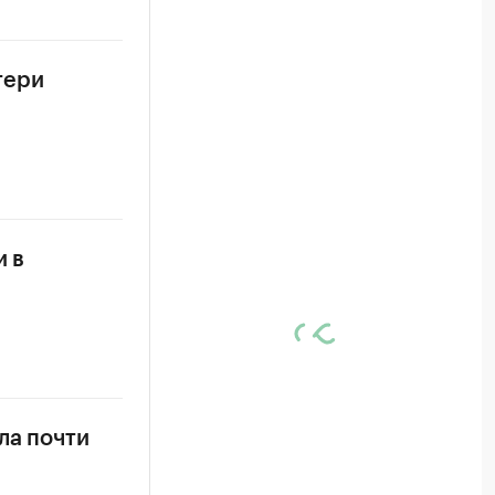
тери
и в
ла почти