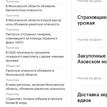
Ростов-на-Дону
Политика
В Московской области объявили
беспилотную опасность
Политика
Страховщики
В Московской области второй раз за
урожая
ночь объявили ракетную опасность
Политика
Пентагон отстранил генерала,
отвечавшего за помощь Украине и
Ростов-на-Дону
фланг НАТО
Политика
В США произошло крушение
пожарного вертолета с двумя членами
Закупочные 
экипажа
Азовском м
Общество
Ракетную опасность объявили в
Московской области
Ростов-на-Дону
Политика
В семи регионах, включая Московскую
область, объявили ракетную опасность
Политика
Доставка зе
«Одиссея» Нолана собрала в прокате
вдвое
более $1 млрд