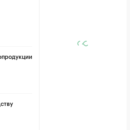
ропродукции
дству