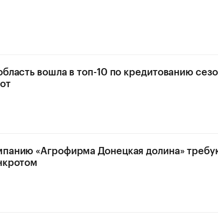
область вошла в топ-10 по кредитованию сез
от
мпанию «Агрофирма Донецкая долина» требу
нкротом