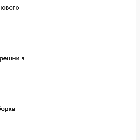
нового
ерешни в
борка