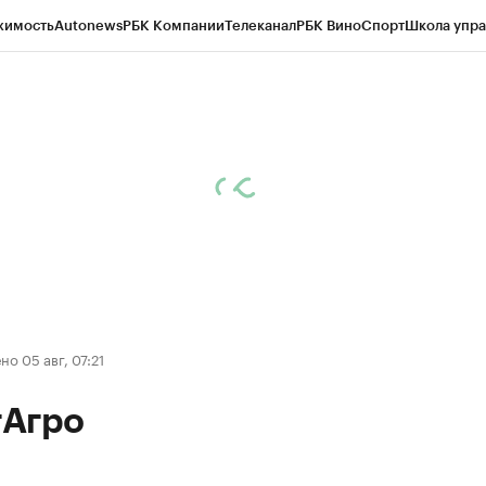
жимость
Autonews
РБК Компании
Телеканал
РБК Вино
Спорт
Школа упра
д
Стиль
Крипто
РБК Бизнес-среда
Дискуссионный клуб
Исследования
К
рагентов
Политика
Экономика
Бизнес
Технологии и медиа
Финансы
Рын
о 05 авг, 07:21
Агро