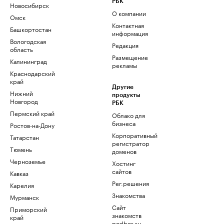
РБК
Новосибирск
О компании
Омск
Контактная
Башкортостан
информация
Вологодская
Редакция
область
Размещение
Калининград
рекламы
Краснодарский
край
Другие
Нижний
продукты
Новгород
РБК
Пермский край
Облако для
бизнеса
Ростов-на-Дону
Корпоративный
Татарстан
регистратор
Тюмень
доменов
Черноземье
Хостинг
сайтов
Кавказ
Рег.решения
Карелия
Знакомства
Мурманск
Сайт
Приморский
знакомств
край
podbor.ru