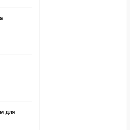
а
м для