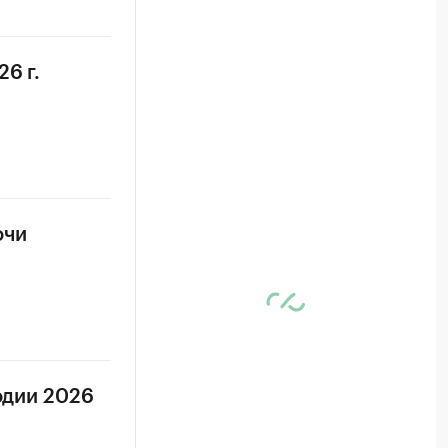
6 г.
очи
одии 2026