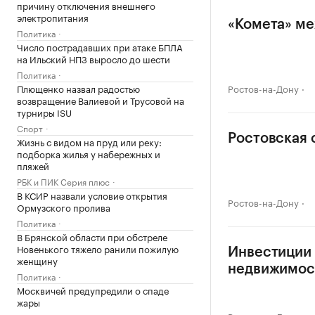
причину отключения внешнего
электропитания
«Комета» ме
Политика
Число пострадавших при атаке БПЛА
на Ильский НПЗ выросло до шести
Политика
Плющенко назвал радостью
Ростов-на-Дону
возвращение Валиевой и Трусовой на
турниры ISU
Спорт
Ростовская о
Жизнь с видом на пруд или реку:
подборка жилья у набережных и
пляжей
РБК и ПИК Серия плюс
В КСИР назвали условие открытия
Ростов-на-Дону
Ормузского пролива
Политика
В Брянской области при обстреле
Новенького тяжело ранили пожилую
Инвестиции 
женщину
недвижимос
Политика
Москвичей предупредили о спаде
жары