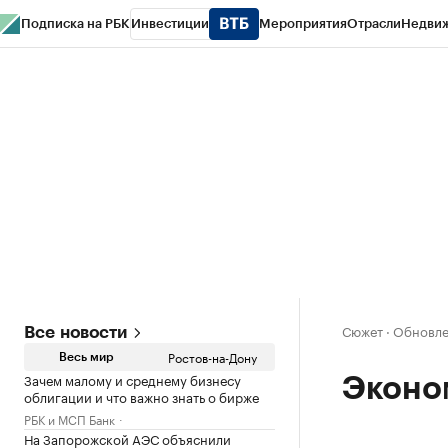
Подписка на РБК
Инвестиции
Мероприятия
Отрасли
Недви
РБК Курсы
РБК Life
Тренды
Визионеры
Национальные проекты
Горо
Спецпроекты СПб
Конференции СПб
Спецпроекты
Проверка конт
Сюжет
·
Обновлен
Все новости
Ростов-на-Дону
Весь мир
Зачем малому и среднему бизнесу
Эконо
облигации и что важно знать о бирже
РБК и МСП Банк
На Запорожской АЭС объяснили