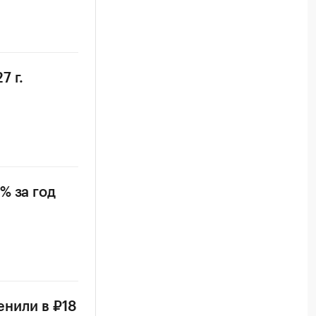
7 г.
% за год
енили в ₽18