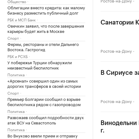
Ростов-на-Дону
Общество
Облигации вместо кредита: как малому
бизнесу разместить публичный долг
РБК и МСП Банк
Санатории К
Овечкин заявил, что после завершения
карьеры будет жить в Москве
Спорт
Фермы, рестораны и отели Дальнего
Востока. Гастрогид
Ростов-на-Дону
РБК и РСХБ
У побережья Турции обнаружили
неизвестный беспилотник
В Сириусе з
Политика
«Арсенал» совершил один из самых
дорогих трансферов в своей истории
Спорт
Премьер Болгарии сообщил о взрыве
Ростов-на-Дону
беспилотника рядом с газопроводом
Политика
Развожаев сообщил подробности двух
атак ВСУ на Севастополь
Винодельни 
Политика
г.
Во Внуково ввели прием и отправку