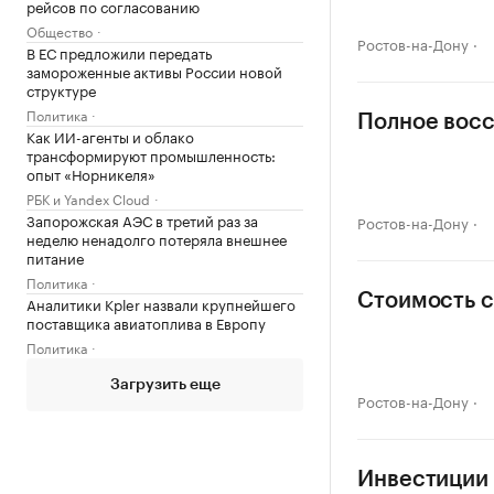
рейсов по согласованию
Общество
Ростов-на-Дону
В ЕС предложили передать
замороженные активы России новой
структуре
Политика
Полное восс
Как ИИ-агенты и облако
трансформируют промышленность:
опыт «Норникеля»
РБК и Yandex Cloud
Запорожская АЭС в третий раз за
Ростов-на-Дону
неделю ненадолго потеряла внешнее
питание
Политика
Стоимость с
Аналитики Kpler назвали крупнейшего
поставщика авиатоплива в Европу
Политика
Загрузить еще
Ростов-на-Дону
Инвестиции в