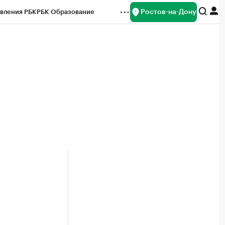
Ростов-на-Дону
вления РБК
РБК Образование
редитные рейтинги
Франшизы
Газета
ок наличной валюты