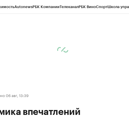
жимость
Autonews
РБК Компании
Телеканал
РБК Вино
Спорт
Школа упра
д
Стиль
Крипто
РБК Бизнес-среда
Дискуссионный клуб
Исследования
К
рагентов
Политика
Экономика
Бизнес
Технологии и медиа
Финансы
Рын
о 06 авг, 13:39
мика впечатлений