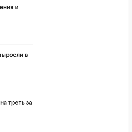
ления и
выросли в
на треть за