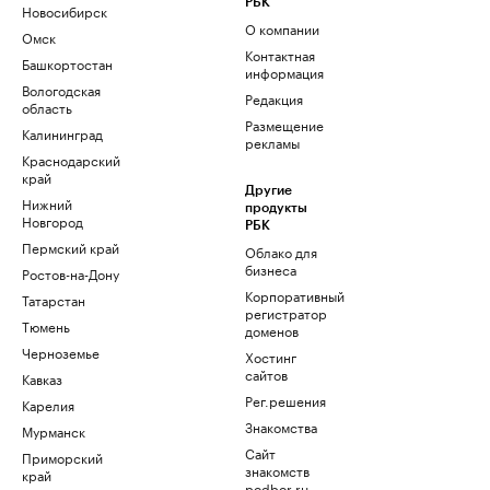
РБК
Новосибирск
О компании
Омск
Контактная
Башкортостан
информация
Вологодская
Редакция
область
Размещение
Калининград
рекламы
Краснодарский
край
Другие
Нижний
продукты
Новгород
РБК
Пермский край
Облако для
бизнеса
Ростов-на-Дону
Корпоративный
Татарстан
регистратор
Тюмень
доменов
Черноземье
Хостинг
сайтов
Кавказ
Рег.решения
Карелия
Знакомства
Мурманск
Сайт
Приморский
знакомств
край
podbor.ru