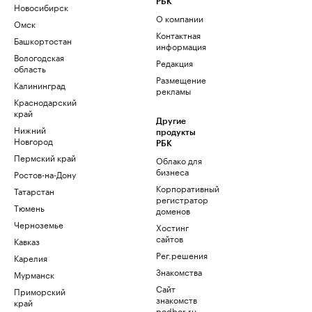
РБК
Новосибирск
О компании
Омск
Контактная
Башкортостан
информация
Вологодская
Редакция
область
Размещение
Калининград
рекламы
Краснодарский
край
Другие
Нижний
продукты
Новгород
РБК
Пермский край
Облако для
бизнеса
Ростов-на-Дону
Корпоративный
Татарстан
регистратор
Тюмень
доменов
Черноземье
Хостинг
сайтов
Кавказ
Рег.решения
Карелия
Знакомства
Мурманск
Сайт
Приморский
знакомств
край
podbor.ru