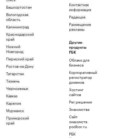
Контактная
Башкортостан
информация
Вологодская
Редакция
область
Размещение
Калининград
рекламы
Краснодарский
край
Другие
Нижний
продукты
Новгород
РБК
Пермский край
Облако для
бизнеса
Ростов-на-Дону
Корпоративный
Татарстан
регистратор
Тюмень
доменов
Черноземье
Хостинг
сайтов
Кавказ
Рег.решения
Карелия
Знакомства
Мурманск
Сайт
Приморский
знакомств
край
podbor.ru
РБК