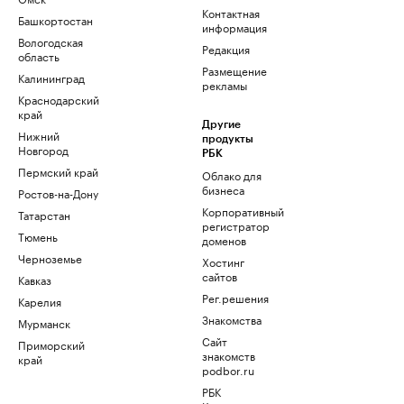
Контактная
Башкортостан
информация
Вологодская
Редакция
область
Размещение
Калининград
рекламы
Краснодарский
край
Другие
Нижний
продукты
Новгород
РБК
Пермский край
Облако для
бизнеса
Ростов-на-Дону
Корпоративный
Татарстан
регистратор
Тюмень
доменов
Черноземье
Хостинг
сайтов
Кавказ
Рег.решения
Карелия
Знакомства
Мурманск
Сайт
Приморский
знакомств
край
podbor.ru
РБК