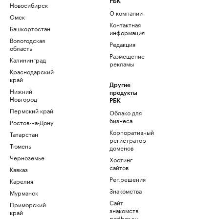
РБК
Новосибирск
О компании
Омск
Контактная
Башкортостан
информация
Вологодская
Редакция
область
Размещение
Калининград
рекламы
Краснодарский
край
Другие
Нижний
продукты
Новгород
РБК
Пермский край
Облако для
бизнеса
Ростов-на-Дону
Корпоративный
Татарстан
регистратор
Тюмень
доменов
Черноземье
Хостинг
сайтов
Кавказ
Рег.решения
Карелия
Знакомства
Мурманск
Сайт
Приморский
знакомств
край
podbor.ru