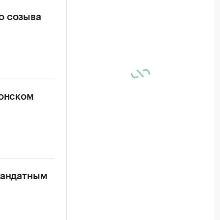
о созыва
донском
мандатным