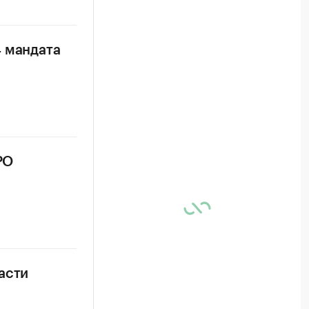
4 мандата
РО
асти