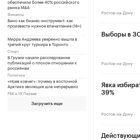
обеспечили более 40% российского
рынка M&A
Ростов-на-Дону
Финансы
Вино как бизнес-инструмент: как
произвести нужное впечатление (18+)
Выборы в ЗС
Мирра Андреева уверенно вышла в
третий круг турнира в Торонто
Спорт
В Грузии начали расследование
публикаций о плохом отношении к
Ростов-на-Дону
россиянам
Политика
«Ноев ковчег»: почему в восточной
Явка избира
Арктике эволюция шла непрерывно
39%
РБК и УК Первая
Загрузить еще
Ростов-на-Дону
Действующий