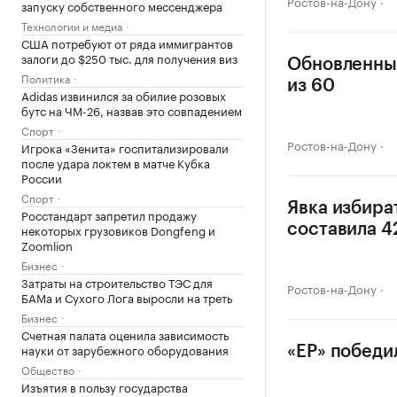
Ростов-на-Дону
запуску собственного мессенджера
Технологии и медиа
США потребуют от ряда иммигрантов
залоги до $250 тыс. для получения виз
Обновленный
Политика
из 60
Adidas извинился за обилие розовых
бутс на ЧМ-26, назвав это совпадением
Спорт
Ростов-на-Дону
Игрока «Зенита» госпитализировали
после удара локтем в матче Кубка
России
Спорт
Явка избира
Росстандарт запретил продажу
некоторых грузовиков Dongfeng и
составила 
Zoomlion
Бизнес
Затраты на строительство ТЭС для
Ростов-на-Дону
БАМа и Сухого Лога выросли на треть
Бизнес
Счетная палата оценила зависимость
науки от зарубежного оборудования
«ЕР» победи
Общество
Изъятия в пользу государства