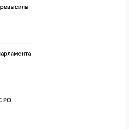
 превысила
парламента
С РО