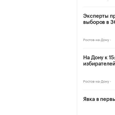
Эксперты пр
выборов в З
Ростов-на-Дону
На Дону к 1
избирателе
Ростов-на-Дону
Явка в перв