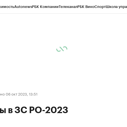
жимость
Autonews
РБК Компании
Телеканал
РБК Вино
Спорт
Школа упра
д
Стиль
Крипто
РБК Бизнес-среда
Дискуссионный клуб
Исследования
К
рагентов
Политика
Экономика
Бизнес
Технологии и медиа
Финансы
Рын
о 06 окт 2023, 13:51
ы в ЗС РО-2023