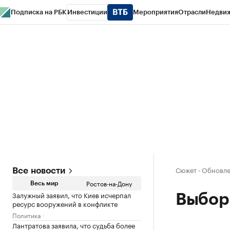
Подписка на РБК
Инвестиции
Мероприятия
Отрасли
Недви
РБК Курсы
РБК Life
Тренды
Визионеры
Национальные проекты
Горо
Спецпроекты СПб
Конференции СПб
Спецпроекты
Проверка конт
Сюжет
·
Обновлен
Все новости
Ростов-на-Дону
Весь мир
Залужный заявил, что Киев исчерпал
Выбор
ресурс вооружений в конфликте
Политика
Лантратова заявила, что судьба более