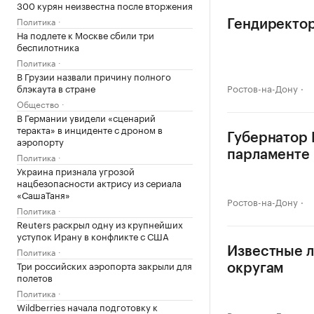
300 курян неизвестна после вторжения
Политика
Гендиректор
На подлете к Москве сбили три
беспилотника
Политика
В Грузии назвали причину полного
блэкаута в стране
Ростов-на-Дону
Общество
В Германии увидели «сценарий
теракта» в инциденте с дроном в
Губернатор 
аэропорту
парламенте
Политика
Украина признала угрозой
нацбезопасности актрису из сериала
«СашаТаня»
Ростов-на-Дону
Политика
Reuters раскрыл одну из крупнейших
уступок Ирану в конфликте с США
Политика
Известные л
Три российских аэропорта закрыли для
округам
полетов
Политика
Wildberries начала подготовку к