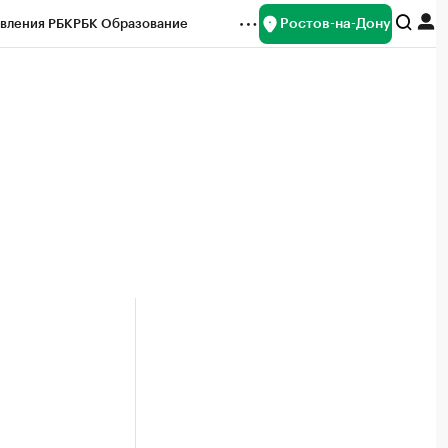
Ростов-на-Дону
вления РБК
РБК Образование
редитные рейтинги
Франшизы
Газета
ок наличной валюты