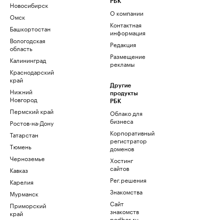
РБК
Новосибирск
О компании
Омск
Контактная
Башкортостан
информация
Вологодская
Редакция
область
Размещение
Калининград
рекламы
Краснодарский
край
Другие
Нижний
продукты
Новгород
РБК
Пермский край
Облако для
бизнеса
Ростов-на-Дону
Корпоративный
Татарстан
регистратор
Тюмень
доменов
Черноземье
Хостинг
сайтов
Кавказ
Рег.решения
Карелия
Знакомства
Мурманск
Сайт
Приморский
знакомств
край
podbor.ru