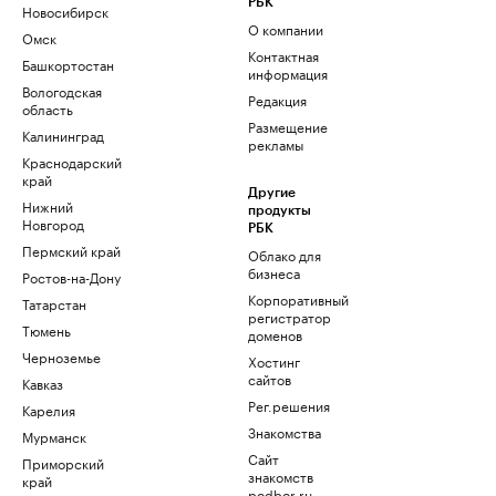
РБК
Новосибирск
О компании
Омск
Контактная
Башкортостан
информация
Вологодская
Редакция
область
Размещение
Калининград
рекламы
Краснодарский
край
Другие
Нижний
продукты
Новгород
РБК
Пермский край
Облако для
бизнеса
Ростов-на-Дону
Корпоративный
Татарстан
регистратор
Тюмень
доменов
Черноземье
Хостинг
сайтов
Кавказ
Рег.решения
Карелия
Знакомства
Мурманск
Сайт
Приморский
знакомств
край
podbor.ru