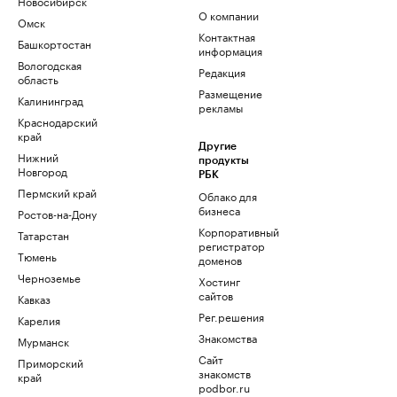
Новосибирск
О компании
Омск
Контактная
Башкортостан
информация
Вологодская
Редакция
область
Размещение
Калининград
рекламы
Краснодарский
край
Другие
Нижний
продукты
Новгород
РБК
Пермский край
Облако для
бизнеса
Ростов-на-Дону
Корпоративный
Татарстан
регистратор
Тюмень
доменов
Черноземье
Хостинг
сайтов
Кавказ
Рег.решения
Карелия
Знакомства
Мурманск
Сайт
Приморский
знакомств
край
podbor.ru