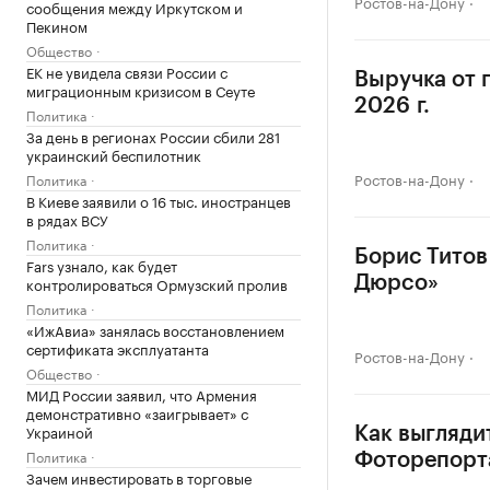
Ростов-на-Дону
сообщения между Иркутском и
Пекином
Общество
ЕК не увидела связи России с
Выручка от 
миграционным кризисом в Сеуте
2026 г.
Политика
За день в регионах России сбили 281
украинский беспилотник
Ростов-на-Дону
Политика
В Киеве заявили о 16 тыс. иностранцев
в рядах ВСУ
Политика
Борис Титов
Fars узнало, как будет
контролироваться Ормузский пролив
Дюрсо»
Политика
«ИжАвиа» занялась восстановлением
сертификата эксплуатанта
Ростов-на-Дону
Общество
МИД России заявил, что Армения
демонстративно «заигрывает» с
Украиной
Как выгляди
Политика
Фоторепорт
Зачем инвестировать в торговые