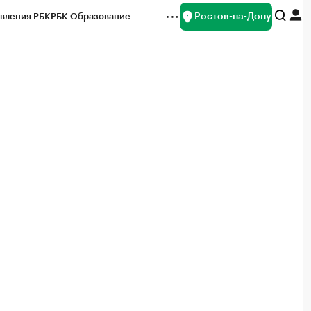
Ростов-на-Дону
вления РБК
РБК Образование
редитные рейтинги
Франшизы
Газета
ок наличной валюты