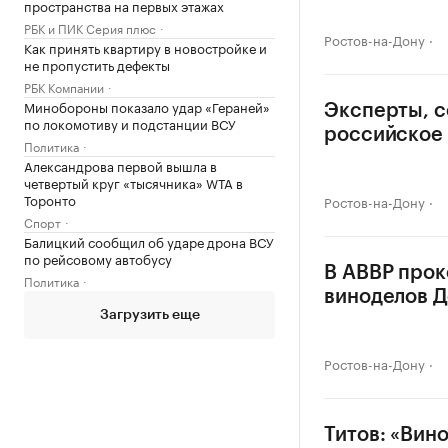
пространства на первых этажах
РБК и ПИК Серия плюс
Ростов-на-Дону
Как принять квартиру в новостройке и
не пропустить дефекты
РБК Компании
Минобороны показало удар «Гераней»
Эксперты, с
по локомотиву и подстанции ВСУ
российское
Политика
Александрова первой вышла в
четвертый круг «тысячника» WTA в
Торонто
Ростов-на-Дону
Спорт
Балицкий сообщил об ударе дрона ВСУ
по рейсовому автобусу
В АВВР прок
Политика
виноделов Д
Загрузить еще
Ростов-на-Дону
Титов: «Вин