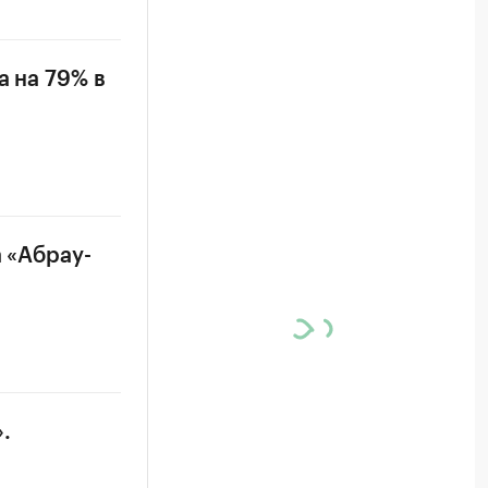
а на 79% в
 «Абрау-
.