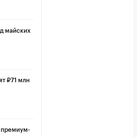
од майских
ят ₽71 млн
к премиум-