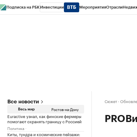
Подписка на РБК
Инвестиции
Мероприятия
Отрасли
Недви
РБК Курсы
РБК Life
Тренды
Визионеры
Национальные проекты
Горо
Спецпроекты СПб
Конференции СПб
Спецпроекты
Проверка конт
Сюжет
·
Обновле
Все новости
Ростов-на-Дону
Весь мир
Euractive узнал, как финские фермеры
PROВи
помогают охранять границу с Россией
Политика
Киты, тундра и космические пейзажи: