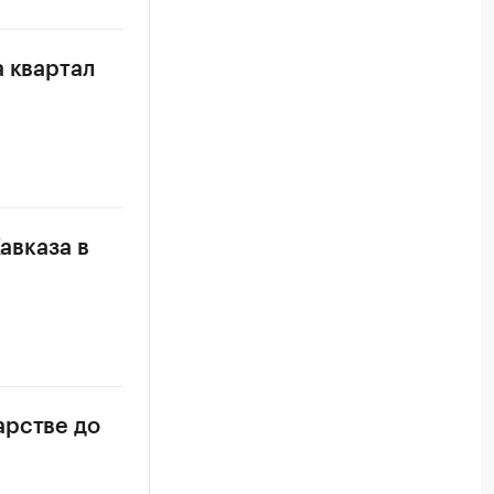
а квартал
авказа в
арстве до