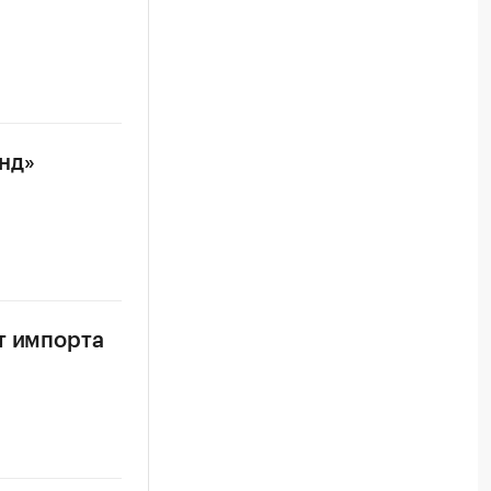
нд»
т импорта