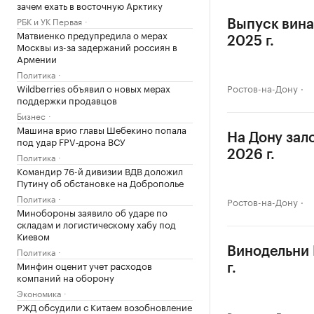
зачем ехать в восточную Арктику
РБК и УК Первая
Выпуск вина
Матвиенко предупредила о мерах
2025 г.
Москвы из-за задержаний россиян в
Армении
Политика
Wildberries объявил о новых мерах
Ростов-на-Дону
поддержки продавцов
Бизнес
Машина врио главы Шебекино попала
На Дону зал
под удар FPV‑дрона ВСУ
2026 г.
Политика
Командир 76-й дивизии ВДВ доложил
Путину об обстановке на Доброполье
Политика
Ростов-на-Дону
Минобороны заявило об ударе по
складам и логистическому хабу под
Киевом
Политика
Винодельни 
Минфин оценит учет расходов
г.
компаний на оборону
Экономика
РЖД обсудили с Китаем возобновление