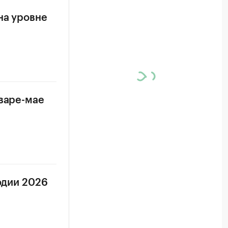
на уровне
нваре-мае
одии 2026