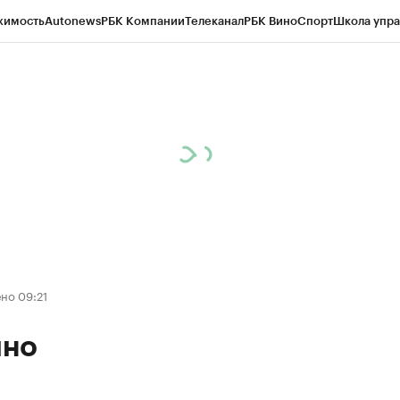
жимость
Autonews
РБК Компании
Телеканал
РБК Вино
Спорт
Школа упра
д
Стиль
Крипто
РБК Бизнес-среда
Дискуссионный клуб
Исследования
К
рагентов
Политика
Экономика
Бизнес
Технологии и медиа
Финансы
Рын
но 09:21
но