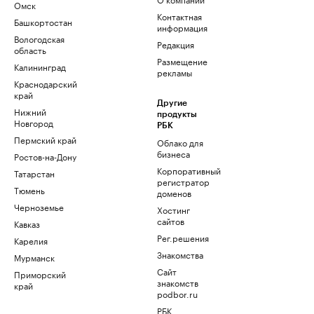
Омск
Контактная
Башкортостан
информация
Вологодская
Редакция
область
Размещение
Калининград
рекламы
Краснодарский
край
Другие
Нижний
продукты
Новгород
РБК
Пермский край
Облако для
бизнеса
Ростов-на-Дону
Корпоративный
Татарстан
регистратор
Тюмень
доменов
Черноземье
Хостинг
сайтов
Кавказ
Рег.решения
Карелия
Знакомства
Мурманск
Сайт
Приморский
знакомств
край
podbor.ru
РБК