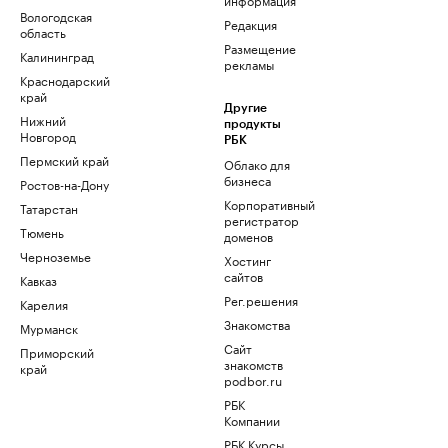
Вологодская
Редакция
область
Размещение
Калининград
рекламы
Краснодарский
край
Другие
Нижний
продукты
Новгород
РБК
Пермский край
Облако для
бизнеса
Ростов-на-Дону
Корпоративный
Татарстан
регистратор
Тюмень
доменов
Черноземье
Хостинг
сайтов
Кавказ
Рег.решения
Карелия
Знакомства
Мурманск
Сайт
Приморский
знакомств
край
podbor.ru
РБК
Компании
РБК Курсы