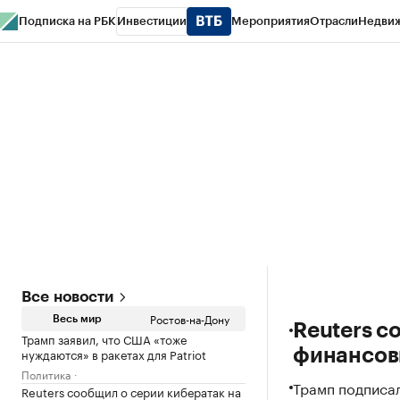
Подписка на РБК
Инвестиции
Мероприятия
Отрасли
Недви
РБК Курсы
РБК Life
Тренды
Визионеры
Национальные проекты
Горо
Спецпроекты СПб
Конференции СПб
Спецпроекты
Проверка конт
Ростов-на
Все новости
Главное
Ростов-на-Дону
Весь мир
Reuters с
Трамп заявил, что США «тоже
нуждаются» в ракетах для Patriot
финансов
Политика
Трамп подписа
Reuters сообщил о серии кибератак на