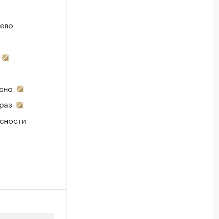
ьево
есно
раз
асности