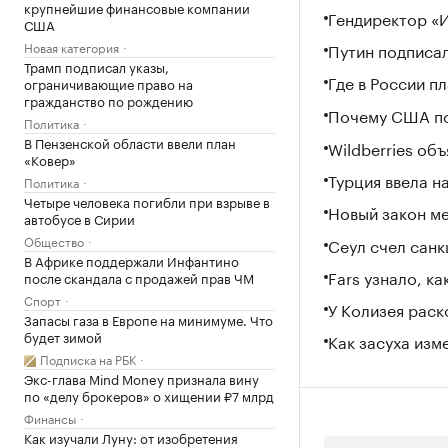
крупнейшие финансовые компании
Гендиректор «
США
Новая категория
Путин подписа
Трамп подписал указы,
Где в России п
ограничивающие право на
гражданство по рождению
Почему США по
Политика
В Пензенской области ввели план
Wildberries об
«Ковер»
Турция ввела н
Политика
Четыре человека погибли при взрыве в
Новый закон ме
автобусе в Сирии
Общество
Сеул счел санк
В Африке поддержали Инфантино
Fars узнало, к
после скандала с продажей прав ЧМ
Спорт
У Колизея рас
Запасы газа в Европе на минимуме. Что
будет зимой
Как засуха изм
Подписка на РБК
Экс-глава Mind Money признала вину
по «делу брокеров» о хищении ₽7 млрд
Финансы
Как изучали Луну: от изобретения