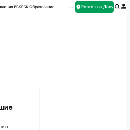
Ростов-на-Дону
вления РБК
РБК Образование
редитные рейтинги
Франшизы
Газета
ок наличной валюты
по регионам России
Сюжеты
йшие
ению