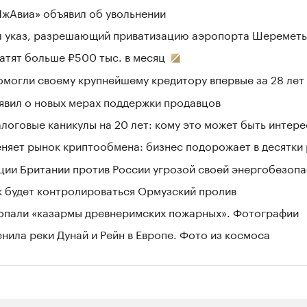
ИжАвиа» объявил об увольнении
л указ, разрешающий приватизацию аэропорта Шеремет
латят больше ₽500 тыс. в месяц
могли своему крупнейшему кредитору впервые за 28 лет
ъявил о новых мерах поддержки продавцов
алоговые каникулы на 20 лет: кому это может быть интер
няет рынок криптообмена: бизнес подорожает в десятки 
ции Британии против России угрозой своей энергобезоп
ак будет контролироваться Ормузский пролив
копали «казармы древнеримских пожарных». Фотографии
енила реки Дунай и Рейн в Европе. Фото из космоса