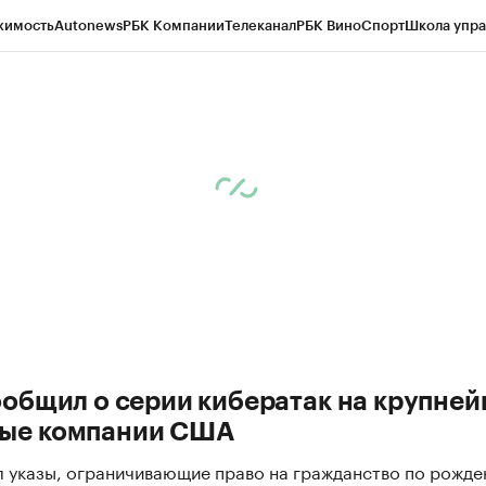
жимость
Autonews
РБК Компании
Телеканал
РБК Вино
Спорт
Школа упра
д
Стиль
Крипто
РБК Бизнес-среда
Дискуссионный клуб
Исследования
К
рагентов
Политика
Экономика
Бизнес
Технологии и медиа
Финансы
Рын
-Дону
Журнал РБК+Юг
PROСтройка
Экономика впечатлений
Удары 
ообщил о серии кибератак на крупне
ые компании США
л указы, ограничивающие право на гражданство по рожд