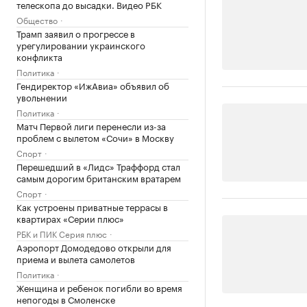
телескопа до высадки. Видео РБК
Общество
Трамп заявил о прогрессе в
урегулировании украинского
конфликта
Политика
Гендиректор «ИжАвиа» объявил об
увольнении
Политика
Матч Первой лиги перенесли из-за
проблем с вылетом «Сочи» в Москву
Спорт
Перешедший в «Лидс» Траффорд стал
самым дорогим британским вратарем
Спорт
Как устроены приватные террасы в
квартирах «Серии плюс»
РБК и ПИК Серия плюс
Аэропорт Домодедово открыли для
приема и вылета самолетов
Политика
Женщина и ребенок погибли во время
непогоды в Смоленске