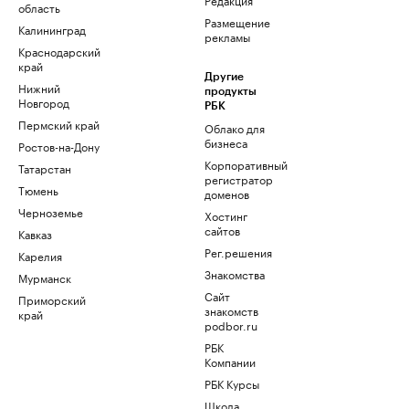
область
Размещение
Калининград
рекламы
Краснодарский
край
Другие
Нижний
продукты
Новгород
РБК
Пермский край
Облако для
бизнеса
Ростов-на-Дону
Корпоративный
Татарстан
регистратор
Тюмень
доменов
Черноземье
Хостинг
сайтов
Кавказ
Рег.решения
Карелия
Знакомства
Мурманск
Сайт
Приморский
знакомств
край
podbor.ru
РБК
Компании
РБК Курсы
Школа