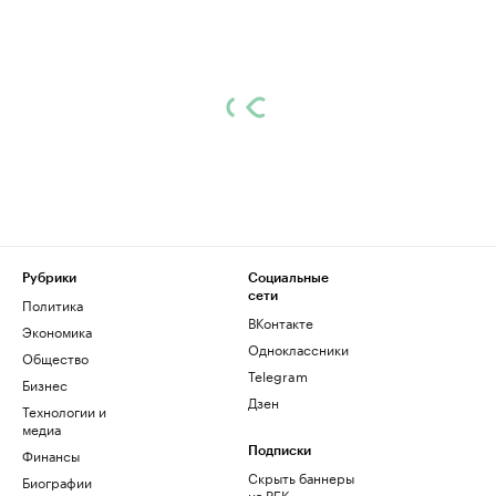
Рубрики
Социальные
сети
Политика
ВКонтакте
Экономика
Одноклассники
Общество
Telegram
Бизнес
Дзен
Технологии и
медиа
Финансы
Подписки
Скрыть баннеры
Биографии
на РБК