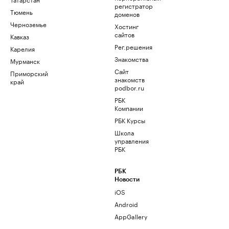
регистратор
Тюмень
доменов
Черноземье
Хостинг
сайтов
Кавказ
Рег.решения
Карелия
Знакомства
Мурманск
Сайт
Приморский
знакомств
край
podbor.ru
РБК
Компании
РБК Курсы
Школа
управления
РБК
РБК
Новости
iOS
Android
AppGallery