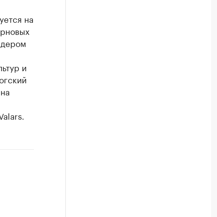
уется на
ерновых
йдером
ьтур и
рогский
 на
alars.