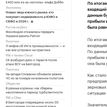
£430 млн из-за «могилы» эльфа Добби
По итогам
Экономика
входящий 
Новые лица южного рынка: кто
данным бу
покупает недвижимость в ЮФО и
прибыли в
СКФО в 2026 г.
Ростов-на-Дону
была равн
Финляндия отказалась передать
Украине ракеты Patriot
По итогам
Политика
входящий 
11 мифов об ИИ в промышленности — и
как все устроено на практике
По данным
РБК и Yandex Cloud
прибыли в
СК возбудил дело о теракте после
она была 
атаки ВСУ на Белгород
Политика
На западе Словакии объявили режим
Как стало
ЧС из-за пожара на военном полигоне
предприя
Общество
зерновых
В разные корзины: как сберечь
накопления в период турбулентности
ситуации 
РБК и Сбер
В Белгороде повреждены около 30
Значител
многоэтажек после ночной атаки