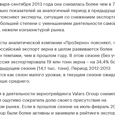
варя-сентября 2013 года она снизилась более чем в 7
ьно показателей за аналогичный период в предыдущ
 поясняют эксперты, ситуация со снижением экспорт
в большей степени с уменьшением деятельности само
, нежели конъюнктурой рынка.
сты аналитической компании «ПроЗерно» поясняют, 
ссийский экспорт зерна в целом развивается более
 темпами, чем в прошлом году. В этом сезоне (без у
ссия экспортировала 19 млн тонн зерна – на 34,4% б
дыдущем сезоне (14,1 тыс. тонн). Период 2012-2013
ся как сезон малого урожая, в текущем сезоне ожид
ыше среднего.
 в деятельности зернотрейдинга Valars Group снизил
и ощутимо сократила долю своего присутствия на
ом рынке. Если в прошлом сезоне на июль-февраль 2
oup были более активны и занимали в рейтинге экспо