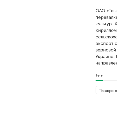
ОАО «Таг
перевалк
культур. 
Кириллом 
сельскохо
экспорт с
зерновой 
Украине. 
направлен
Теги
"Таганрог