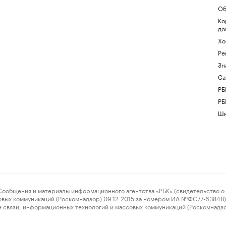
Об
Ко
до
Хо
Ре
Зн
Са
РБ
РБ
Шк
ения и материалы информационного агентства «РБК» (свидетельство о 
овых коммуникаций (Роскомнадзор) 09.12.2015 за номером ИА №ФС77-63848) 
 связи, информационных технологий и массовых коммуникаций (Роскомнадз