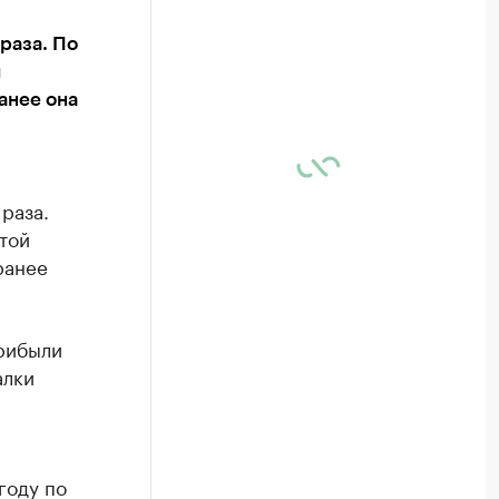
раза. По
й
ранее она
 раза.
той
ранее
прибыли
алки
году по