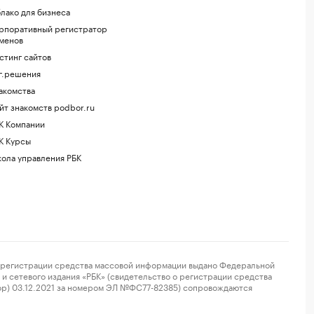
лако для бизнеса
рпоративный регистратор
менов
стинг сайтов
г.решения
акомства
йт знакомств podbor.ru
К Компании
К Курсы
ола управления РБК
регистрации средства массовой информации выдано Федеральной
и сетевого издания «РБК» (свидетельство о регистрации средства
ор) 03.12.2021 за номером ЭЛ №ФС77-82385) сопровождаются