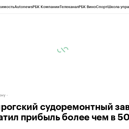
жимость
Autonews
РБК Компании
Телеканал
РБК Вино
Спорт
Школа упра
д
Стиль
Крипто
РБК Бизнес-среда
Дискуссионный клуб
Исследования
К
рагентов
Политика
Экономика
Бизнес
Технологии и медиа
Финансы
Рын
ону
нрогский судоремонтный за
атил прибыль более чем в 50