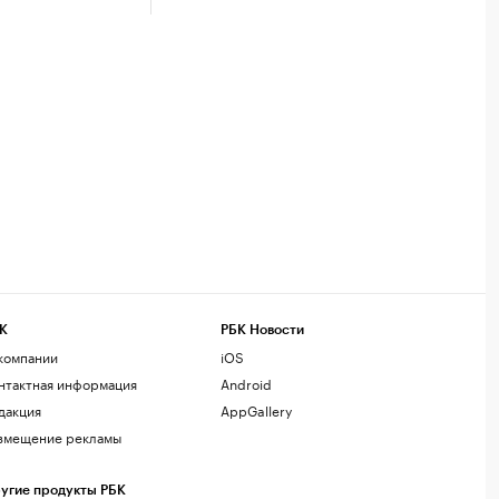
К
РБК Новости
компании
iOS
нтактная информация
Android
дакция
AppGallery
змещение рекламы
угие продукты РБК