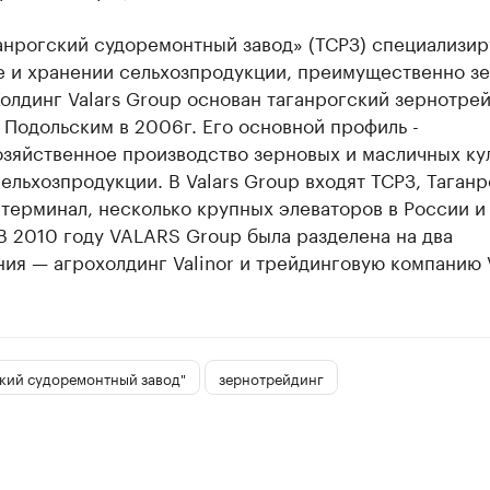
анрогский судоремонтный завод» (ТСРЗ) специализир
е и хранении сельхозпродукции, преимущественно з
Холдинг Valars Group основан таганрогский зернотре
Подольским в 2006г. Его основной профиль -
зяйственное производство зерновых и масличных кул
ельхозпродукции. В Valars Group входят ТСРЗ, Таган
терминал, несколько крупных элеваторов в России и
В 2010 году VALARS Group была разделена на два
ия — агрохолдинг Valinor и трейдинговую компанию V
ский судоремонтный завод"
зернотрейдинг