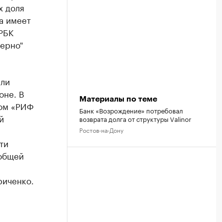
х доля
а имеет
РБК
ерно"
ели
оне. В
Материалы по теме
Дом «РИФ
Банк «Возрождение» потребовал
й
возврата долга от структуры Valinor
Ростов-на-Дону
ти
 общей
риченко.