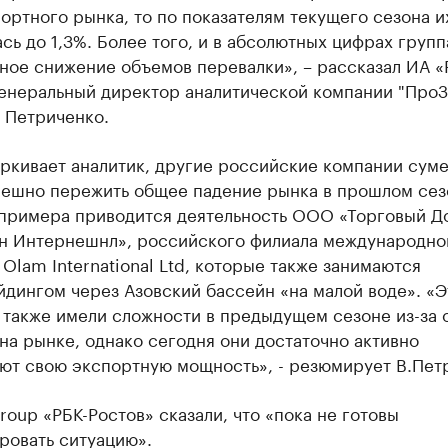
ортного рынка, то по показателям текущего сезона и
сь до 1,3%. Более того, и в абсолютных цифрах групп
ное снижение объемов перевалки», – рассказал ИА «
генеральный директор аналитической компании "ПроЗ
 Петриченко.
ркивает аналитик, другие российские компании сум
пешно пережить общее падение рынка в прошлом сез
 примера приводится деятельность ООО «Торговый 
ан Интернешнл», российского филиала международно
Olam International Ltd, которые также занимаются
дингом через Азовский бассейн «на малой воде». «Э
 также имели сложности в предыдущем сезоне из-за
на рынке, однако сегодня они достаточно активно
ют свою экспортную мощность», - резюмирует В.Пет
Group «РБК-Ростов» сказали, что «пока не готовы
ровать ситуацию».