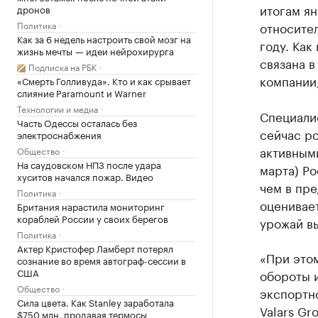
итогам ян
дронов
Политика
относител
Как за 6 недель настроить свой мозг на
году. Как
жизнь мечты — идеи нейрохирурга
связана 
Подписка на РБК
компании
«Смерть Голливуда». Кто и как срывает
слияние Paramount и Warner
Технологии и медиа
Специали
Часть Одессы осталась без
сейчас ро
электроснабжения
активными
Общество
На саудовском НПЗ после удара
марта) Ро
хуситов начался пожар. Видео
чем в пре
Политика
оценивает
Британия нарастила мониторинг
кораблей России у своих берегов
урожай в
Политика
Актер Кристофер Ламберт потерял
«При этом
сознание во время автограф-сессии в
США
обороты 
Общество
экспортн
Сила цвета. Как Stanley заработала
Valars Gr
$750 млн, продавая термосы