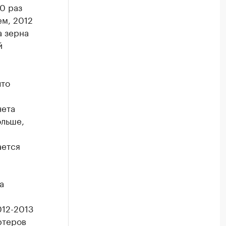
0 раз
ем, 2012
а зерна
й
что
чета
ольше,
ается
а
012-2013
ртеров