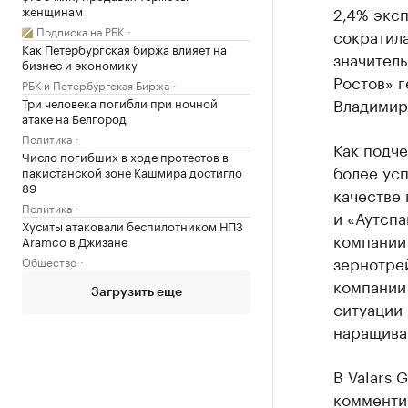
женщинам
2,4% эксп
Подписка на РБК
сократила
Как Петербургская биржа влияет на
значитель
бизнес и экономику
Ростов» 
РБК и Петербургская Биржа
Владимир
Три человека погибли при ночной
атаке на Белгород
Политика
Как подче
Число погибших в ходе протестов в
более ус
пакистанской зоне Кашмира достигло
89
качестве
Политика
и «Аутсп
Хуситы атаковали беспилотником НПЗ
компании 
Aramco в Джизане
зернотрей
Общество
компании
Загрузить еще
ситуации 
наращива
В Valars 
комменти