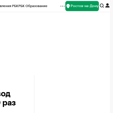
Ростов-на-Дону
вления РБК
РБК Образование
редитные рейтинги
Франшизы
Газета
ок наличной валюты
вод
 раз