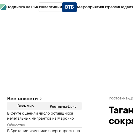
Подписка на РБК
Инвестиции
Мероприятия
Отрасли
Недви
РБК Курсы
РБК Life
Тренды
Визионеры
Национальные проекты
Горо
Спецпроекты СПб
Конференции СПб
Спецпроекты
Проверка конт
Ростов-на-Д
Все новости
Ростов-на-Дону
Весь мир
Тага
В Сеуте оценили число оставшихся
нелегальных мигрантов из Марокко
сокр
Общество
В Британии изменили энергопроект на