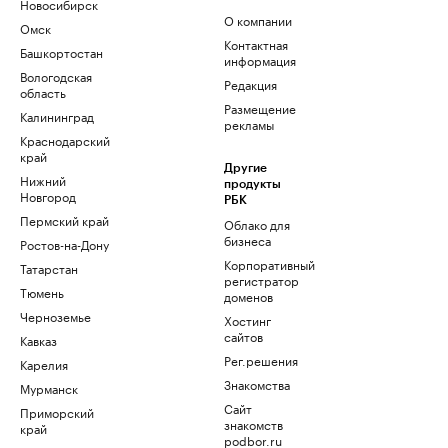
Новосибирск
О компании
Омск
Контактная
Башкортостан
информация
Вологодская
Редакция
область
Размещение
Калининград
рекламы
Краснодарский
край
Другие
Нижний
продукты
Новгород
РБК
Пермский край
Облако для
бизнеса
Ростов-на-Дону
Корпоративный
Татарстан
регистратор
Тюмень
доменов
Черноземье
Хостинг
сайтов
Кавказ
Рег.решения
Карелия
Знакомства
Мурманск
Сайт
Приморский
знакомств
край
podbor.ru