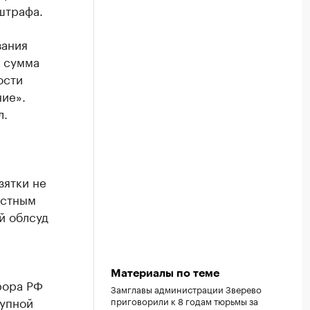
штрафа.
зания
и сумма
ости
ие».
л.
зятки не
естным
й облсуд
Материалы по теме
рора РФ
Замглавы администрации Зверево
рупной
приговорили к 8 годам тюрьмы за