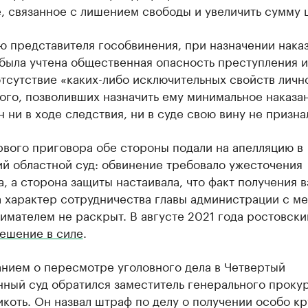
, связанное с лишением свободы и увеличить сумму 
ю представителя гособвинения, при назначении нака
 была учтена общественная опасность преступления 
отсутствие «каких-либо исключительных свойств личн
го, позволивших назначить ему минимальное наказан
 ни в ходе следствия, ни в суде свою вину не призна
рвого приговора обе стороны подали на апелляцию в
й областной суд: обвинение требовало ужесточения
, а сторона защиты настаивала, что факт получения в
а характер сотрудничества главы администрации с м
мателем не раскрыт. В августе 2021 года ростовски
решение в силе
.
анием о пересмотре уголовного дела в Четвертый
нный суд обратился заместитель генерального проку
коть. Он назвал штраф по делу о получении особо к