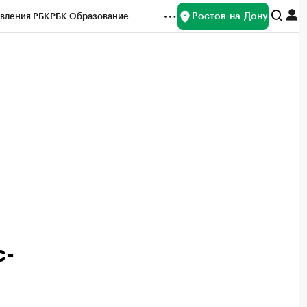
Ростов-на-Дону
вления РБК
РБК Образование
редитные рейтинги
Франшизы
Газета
ок наличной валюты
с-