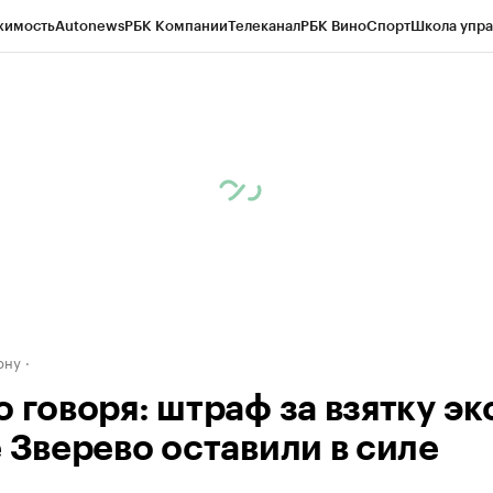
жимость
Autonews
РБК Компании
Телеканал
РБК Вино
Спорт
Школа упра
д
Стиль
Крипто
РБК Бизнес-среда
Дискуссионный клуб
Исследования
К
рагентов
Политика
Экономика
Бизнес
Технологии и медиа
Финансы
Рын
ону
 говоря: штраф за взятку эк
е Зверево оставили в силе