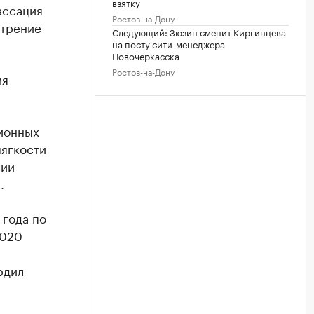
взятку
ассация
Ростов-на-Дону
отрение
Следующий: Зюзин сменит Киргинцева
на посту сити-менеджера
Новочеркасска
Ростов-на-Дону
ия
ционных
мягкости
нии
.
 года по
2020
рдил