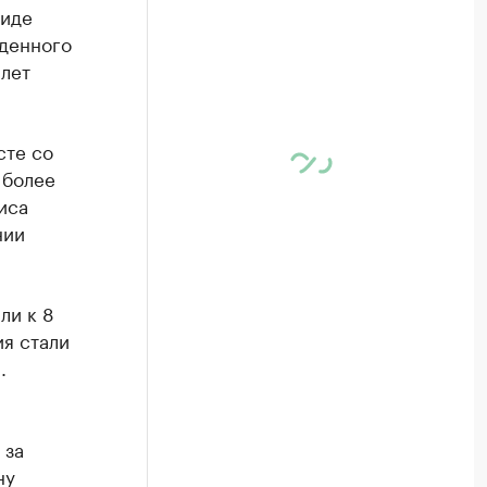
виде
жденного
 лет
сте со
 более
иса
нии
ли к 8
я стали
.
 за
ну