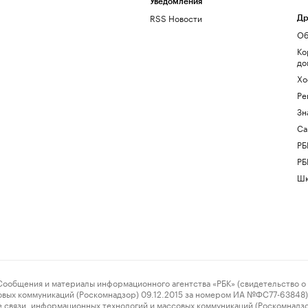
Уведомления
RSS Новости
Др
Об
Ко
до
Хо
Ре
Зн
Са
РБ
РБ
Шк
ения и материалы информационного агентства «РБК» (свидетельство о 
овых коммуникаций (Роскомнадзор) 09.12.2015 за номером ИА №ФС77-63848) 
 связи, информационных технологий и массовых коммуникаций (Роскомнадз