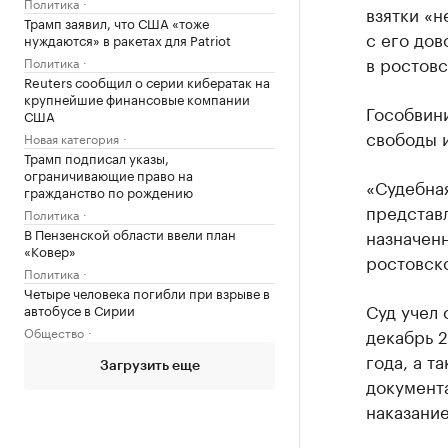
Политика
взятки «
Трамп заявил, что США «тоже
с его дов
нуждаются» в ракетах для Patriot
в ростовс
Политика
Reuters сообщил о серии кибератак на
крупнейшие финансовые компании
Гособвини
США
свободы и
Новая категория
Трамп подписал указы,
ограничивающие право на
«Судебная
гражданство по рождению
представ
Политика
В Пензенской области ввели план
назначен
«Ковер»
ростовско
Политика
Четыре человека погибли при взрыве в
Суд учел 
автобусе в Сирии
Общество
декабрь 
года, а т
Загрузить еще
документа
наказание