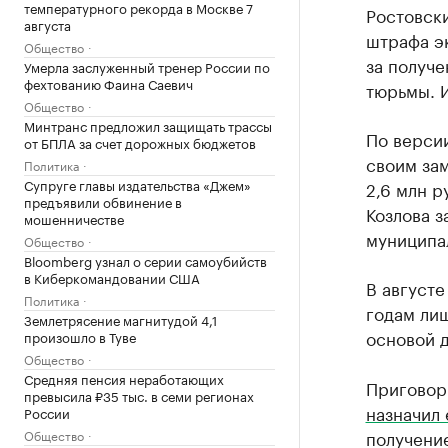
температурного рекорда в Москве 7
Ростовски
августа
штрафа э
Общество
за получе
Умерла заслуженный тренер России по
фехтованию Фаина Саевич
тюрьмы. И
Общество
Минтранс предложил защищать трассы
По версии
от БПЛА за счет дорожных бюджетов
своим за
Политика
Супруге главы издательства «Джем»
2,6 млн р
предъявили обвинение в
Козлова з
мошенничестве
муниципа
Общество
Bloomberg узнал о серии самоубийств
в Киберкомандовании США
В августе
Политика
годам лиш
Землетрясение магнитудой 4,1
основой д
произошло в Туве
Общество
Средняя пенсия неработающих
Приговор 
превысила ₽35 тыс. в семи регионах
назначил 
России
получение
Общество