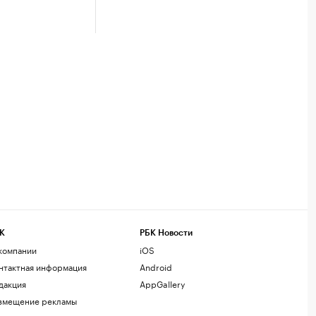
К
РБК Новости
компании
iOS
нтактная информация
Android
дакция
AppGallery
змещение рекламы