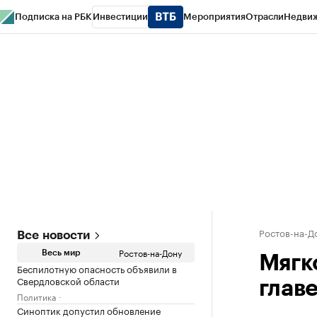
Подписка на РБК
Инвестиции
Мероприятия
Отрасли
Недви
РБК Курсы
РБК Life
Тренды
Визионеры
Национальные проекты
Горо
Спецпроекты СПб
Конференции СПб
Спецпроекты
Проверка конт
Ростов-на-Д
Все новости
Ростов-на-Дону
Весь мир
Мягко
Беспилотную опасность объявили в
Свердловской области
глав
Политика
Синоптик допустил обновление