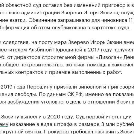
й областной суд оставил без изменений приговор в 
кс-главе администрации Зверево Игоря Зюзина, осу
ние взятки. Обвинение запрашивало для чиновника 11
нформация об этом опубликована в картотеке суда.
 следствия, на посту мэра Зверево Игорь Зюзин вме
местителем Альбиной Порошиной в 2017 году получил
уб. от директора строительной фирмы «Диволан» Ден
а общее покровительство, включая помощь в заключе
льных контрактов и приемке выполненных работ.
 2019 года Порошину признали виновной и приговори
ения свободы. По данным СК РФ, именно ее показани
ля возбуждения уголовного дела в отношении Зюзина
Зюзину вынесли в 2020 году. Суд первой инстанции
ему
наказание в виде штрафа в размере 3 млн рублей
 крупной взятки. Прокурор требовал назначить Зюзи