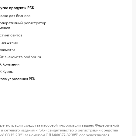
угие продукты РБК
лако для бизнеса
рпоративный регистратор
менов
стинг сайтов
г.решения
акомства
йт знакомств podbor.ru
К Компании
К Курсы
ола управления РБК
регистрации средства массовой информации выдано Федеральной
и сетевого издания «РБК» (свидетельство о регистрации средства
ор) 03.12.2021 за номером ЭЛ №ФС77-82385) сопровождаются