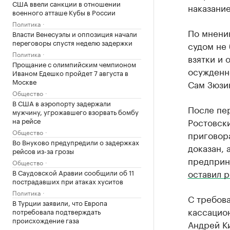
США ввели санкции в отношении
наказание
военного атташе Кубы в России
Политика
По мнени
Власти Венесуэлы и оппозиция начали
переговоры спустя неделю задержки
судом не
Политика
взятки и 
Прощание с олимпийским чемпионом
осужденно
Иваном Едешко пройдет 7 августа в
Москве
Сам Зюзин
Общество
В США в аэропорту задержали
После пе
мужчину, угрожавшего взорвать бомбу
на рейсе
Ростовски
Общество
приговора
Во Внуково предупредили о задержках
доказан, 
рейсов из-за грозы
предприни
Общество
оставил 
В Саудовской Аравии сообщили об 11
пострадавших при атаках хуситов
Политика
С требов
В Турции заявили, что Европа
кассацио
потребовала подтверждать
происхождение газа
Андрей Ки