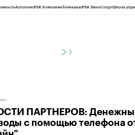
жимость
Autonews
РБК Компании
Телеканал
РБК Вино
Спорт
Школа упра
д
Стиль
Крипто
РБК Бизнес-среда
Дискуссионный клуб
Исследования
К
рагентов
Политика
Экономика
Бизнес
Технологии и медиа
Финансы
Рын
ону
СТИ ПАРТНЕРОВ: Денежны
воды с помощью телефона о
айн"