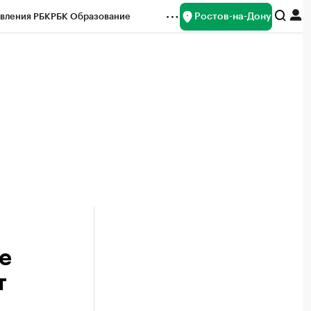
Ростов-на-Дону
вления РБК
РБК Образование
редитные рейтинги
Франшизы
Газета
ок наличной валюты
е
т