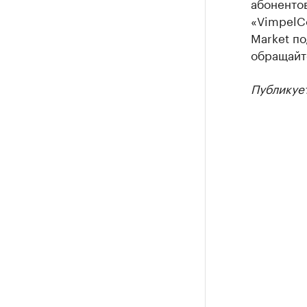
абоненто
«VimpelC
Market п
обращайт
Публикует