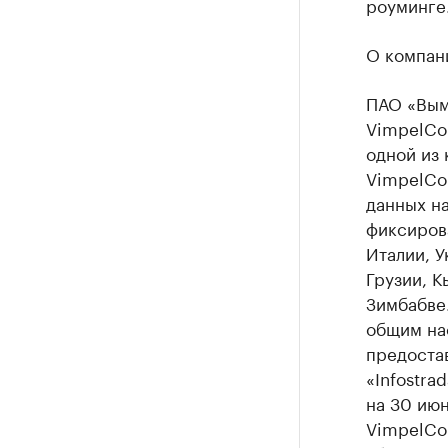
роуминге
О компан
ПАО «Вым
VimpelCom
одной из
VimpelCom
данных н
фиксирова
Италии, У
Грузии, К
Зимбабве.
общим на
предостав
«Infostrad
на 30 июн
VimpelCom