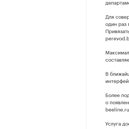
департам
Для совер
один раз 
Привязать
perevod.b
Максимал
составляе
В ближайш
интерфей
Более по
о появлен
beeline.r
Услуга до