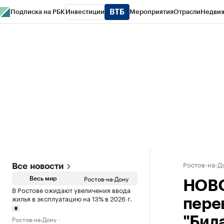
Подписка на РБК
Инвестиции
Мероприятия
Отрасли
Недви
РБК Курсы
РБК Life
Тренды
Визионеры
Национальные проекты
Горо
Спецпроекты СПб
Конференции СПб
Спецпроекты
Проверка конт
Ростов-на-Д
Все новости
Ростов-на-Дону
Весь мир
НОВО
В Ростове ожидают увеличения ввода
жилья в эксплуатацию на 13% в 2026 г.
пере
Ростов-на-Дону
"Бил