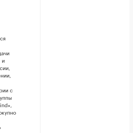
тся
дачи
 и
сии,
ении,
рии с
руппы
ind»,
вокупно
о