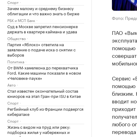
Спорт
Зачем малому и среднему бизнесу
облигации и что важно знать о бирже
Фото: Пред
РБК и МСП Банк
Суд в Москве запретил пенсионерке
ПАО «Вым
держать в квартире каймана и удава
Общество
эксплуата
Партия «Яблоко» ответила на
помощью 
заявление о подаче иска о снятии с
совершать
выборов
Политика
мобильно
От BWM-хамелеона до перехватчика
Ford. Какие машины показали в новом
Сервис «Б
«Человеке-пауке»
помощью 
Авто
Стал известен окончательный состав
близким. 
юниоров на этап Гран-при ISU в Китае
вводит но
Спорт
приходит
Регбийный клуб из Франции подвергся
кибератаке
получател
Спорт
любого оп
Жизнь с видом на пруд или реку:
перевода
подборка жилья у набережных и