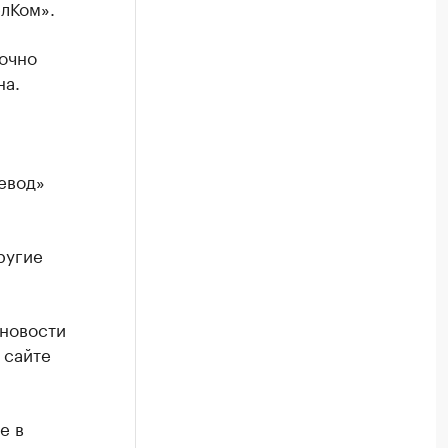
лКом».
очно
на.
евод»
ругие
 новости
 сайте
е в