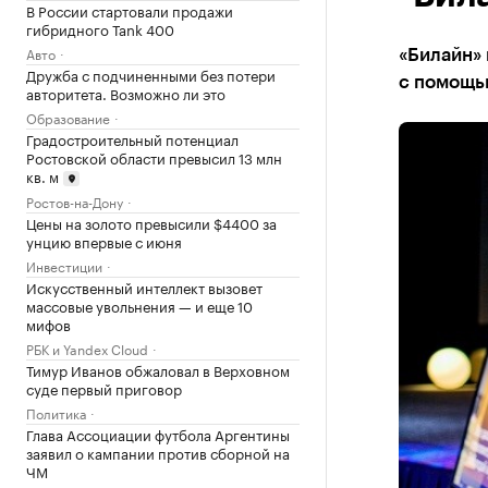
В России стартовали продажи
гибридного Tank 400
Авто
«Билайн»
Дружба с подчиненными без потери
с помощь
авторитета. Возможно ли это
Образование
Градостроительный потенциал
Ростовской области превысил 13 млн
кв. м
Ростов-на-Дону
Цены на золото превысили $4400 за
унцию впервые с июня
Инвестиции
Искусственный интеллект вызовет
массовые увольнения — и еще 10
мифов
РБК и Yandex Cloud
Тимур Иванов обжаловал в Верховном
суде первый приговор
Политика
Глава Ассоциации футбола Аргентины
заявил о кампании против сборной на
ЧМ