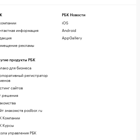
К
РБК Новости
компании
iOS
нтактная информация
Android
дакция
AppGallery
змещение рекламы
угие продукты РБК
лако для бизнеса
рпоративный регистратор
менов
стинг сайтов
г.решения
акомства
йт знакомств podbor.ru
К Компании
К Курсы
ола управления РБК