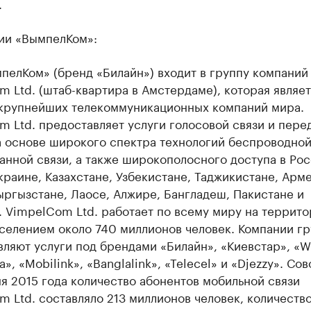
.
ии «ВымпелКом»:
пелКом» (бренд «Билайн») входит в группу компаний
 Ltd. (штаб-квартира в Амстердаме), которая являе
 крупнейших телекоммуникационных компаний мира.
 Ltd. предоставляет услуги голосовой связи и пере
а основе широкого спектра технологий беспроводной
нной связи, а также широкополосного доступа в Рос
краине, Казахстане, Узбекистане, Таджикистане, Арм
ыргызстане, Лаосе, Алжире, Бангладеш, Пакистане и
 VimpelCom Ltd. работает по всему миру на террито
селением около 740 миллионов человек. Компании г
ляют услуги под брендами «Билайн», «Киевстар», «W
a», «Mobilink», «Banglalink», «Telecel» и «Djezzy». Со
я 2015 года количество абонентов мобильной связи
 Ltd. составляло 213 миллионов человек, количеств