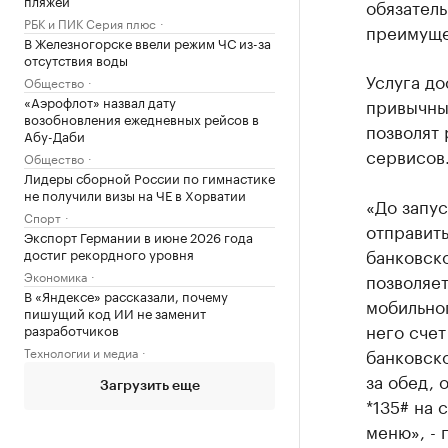
пляжей
обязатель
РБК и ПИК Серия плюс
преимуще
В Железногорске ввели режим ЧС из-за
отсутствия воды
Услуга до
Общество
«Аэрофлот» назвал дату
привычны
возобновления ежедневных рейсов в
позволят
Абу-Даби
сервисов
Общество
Лидеры сборной России по гимнастике
не получили визы на ЧЕ в Хорватии
«До запус
Спорт
отправить
Экспорт Германии в июне 2026 года
банковско
достиг рекордного уровня
Экономика
позволяет
В «Яндексе» рассказали, почему
мобильног
пишущий код ИИ не заменит
него счет
разработчиков
банковско
Технологии и медиа
за обед, 
Загрузить еще
*135# на 
меню», -