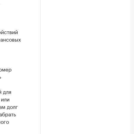
х
ействий
нансовых
номер
»
й для
 или
ам долг
абрать
ного