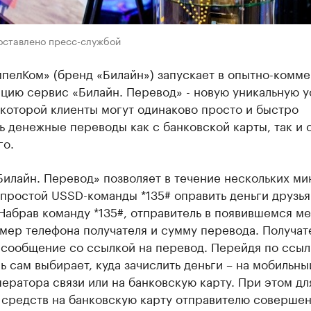
оставлено пресс-службой
пелКом» (бренд «Билайн») запускает в опытно-комм
цию сервис «Билайн. Перевод» - новую уникальную ус
которой клиенты могут одинаково просто и быстро
 денежные переводы как с банковской карты, так и 
го.
илайн. Перевод» позволяет в течение нескольких ми
простой USSD-команды *135# оправить деньги друзья
Набрав команду *135#, отправитель в появившемся м
мер телефона получателя и сумму перевода. Получа
 сообщение со ссылкой на перевод. Перейдя по ссыл
ь сам выбирает, куда зачислить деньги – на мобильн
ератора связи или на банковскую карту. При этом дл
 средств на банковскую карту отправителю совершен