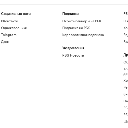
Социальные сети
Подписки
РБ
ВКонтакте
Скрыть баннеры на РБК
О 
Одноклассники
Подписка на РБК
Ко
Telegram
Корпоративная подписка
Ре
Дзен
Ра
Уведомления
RSS Новости
Др
Об
Ко
до
Хо
Ре
Зн
Са
РБ
РБ
Шк