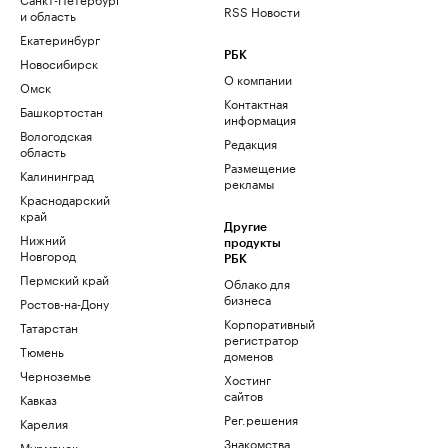
RSS Новости
и область
Екатеринбург
РБК
Новосибирск
О компании
Омск
Контактная
Башкортостан
информация
Вологодская
Редакция
область
Размещение
Калининград
рекламы
Краснодарский
край
Другие
Нижний
продукты
Новгород
РБК
Пермский край
Облако для
бизнеса
Ростов-на-Дону
Корпоративный
Татарстан
регистратор
Тюмень
доменов
Черноземье
Хостинг
сайтов
Кавказ
Рег.решения
Карелия
Знакомства
Мурманск