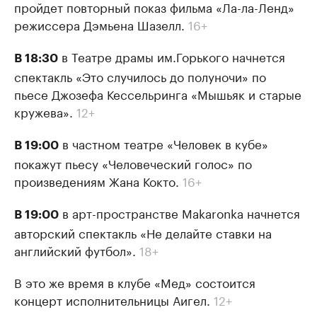
пройдет повторный показ фильма «Ла-ла-Ленд»
режиссера Дэмьена Шазелл.
16+
в Театре драмы им.Горького начнется
В 18:30
спектакль «Это случилось до полуночи» по
пьесе Джозефа Кессельринга «Мышьяк и старые
кружева».
12+
в частном театре «Человек в кубе»
В 19:00
покажут пьесу «Человеческий голос» по
произведениям Жана Кокто.
16+
в арт-пространстве Makaronka начнется
В 19:00
авторский спектакль «Не делайте ставки на
английский футбол».
18+
В это же время в клубе «Мед» состоится
концерт исполнительницы Аигел.
12+