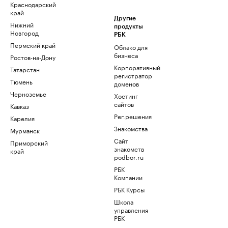
Краснодарский
край
Другие
Нижний
продукты
Новгород
РБК
Пермский край
Облако для
бизнеса
Ростов-на-Дону
Корпоративный
Татарстан
регистратор
Тюмень
доменов
Черноземье
Хостинг
сайтов
Кавказ
Рег.решения
Карелия
Знакомства
Мурманск
Сайт
Приморский
знакомств
край
podbor.ru
РБК
Компании
РБК Курсы
Школа
управления
РБК