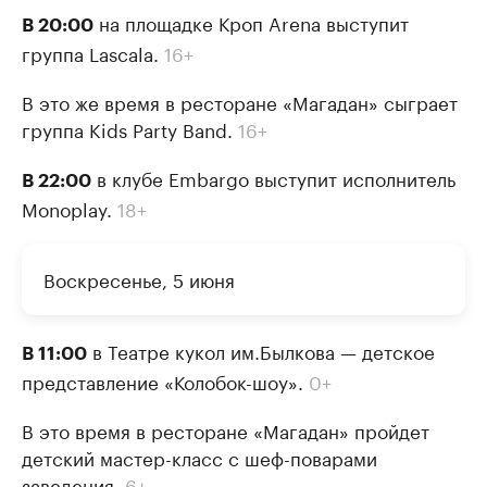
на площадке Кроп Arena выступит
В 20:00
группа Lascala.
16+
В это же время в ресторане «Магадан» сыграет
группа Kids Party Band.
16+
в клубе Embargo выступит исполнитель
В 22:00
Monoplay.
18+
Воскресенье, 5 июня
в Театре кукол им.Былкова — детское
В 11:00
представление «Колобок-шоу».
0+
В это время в ресторане «Магадан» пройдет
детский мастер-класс с шеф-поварами
заведения.
6+