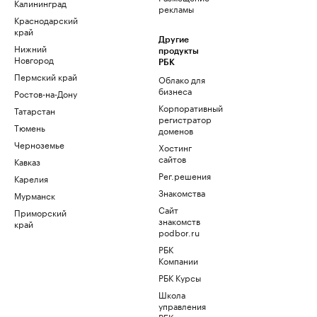
Калининград
рекламы
Краснодарский
край
Другие
Нижний
продукты
Новгород
РБК
Пермский край
Облако для
бизнеса
Ростов-на-Дону
Корпоративный
Татарстан
регистратор
Тюмень
доменов
Черноземье
Хостинг
сайтов
Кавказ
Рег.решения
Карелия
Знакомства
Мурманск
Сайт
Приморский
знакомств
край
podbor.ru
РБК
Компании
РБК Курсы
Школа
управления
РБК