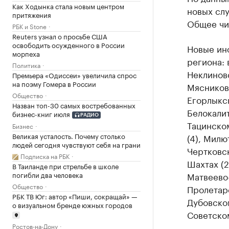
Как Ходынка стала новым центром
новых сл
притяжения
Общее чис
РБК и Stone
Reuters узнал о просьбе США
освободить осужденного в России
Новые ин
морпеха
региона: 
Политика
Неклиновс
Премьера «Одиссеи» увеличила спрос
на поэму Гомера в России
Мясниковс
Общество
Егорлыкск
Назван топ-30 самых востребованных
Белокалит
бизнес-книг июля
РАДИО
Тацинском
Бизнес
Великая усталость. Почему столько
(4), Милю
людей сегодня чувствуют себя на грани
Чертковск
Подписка на РБК
Шахтах (2
В Таиланде при стрельбе в школе
Матвеево-
погибли два человека
Общество
Пролетарс
РБК ТВ Юг: автор «Пиши, сокращай» —
Дубовском
о визуальном бренде южных городов
Советском
Ростов-на-Дону