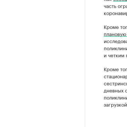
часть огр
коронави
Кроме то
плановую
исследова
поликлин
и четким 
Кроме тог
стациона
сестринск
дневных с
поликлин
загрузкой