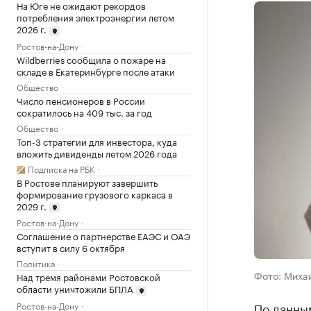
На Юге не ожидают рекордов
потребления электроэнергии летом
2026 г.
Ростов-на-Дону
Wildberries сообщила о пожаре на
складе в Екатеринбурге после атаки
Общество
Число пенсионеров в России
сократилось на 409 тыс. за год
Общество
Топ-3 стратегии для инвестора, куда
вложить дивиденды летом 2026 года
Подписка на РБК
В Ростове планируют завершить
формирование грузового каркаса в
2029 г.
Ростов-на-Дону
Соглашение о партнерстве ЕАЭС и ОАЭ
вступит в силу 6 октября
Политика
Фото: Миха
Над тремя районами Ростовской
области уничтожили БПЛА
Ростов-на-Дону
По данным