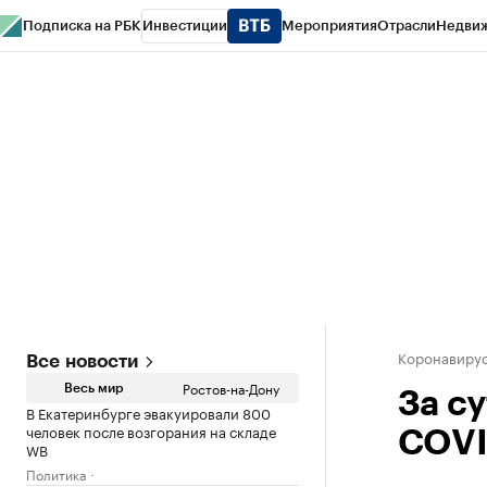
Подписка на РБК
Инвестиции
Мероприятия
Отрасли
Недви
РБК Курсы
РБК Life
Тренды
Визионеры
Национальные проекты
Горо
Спецпроекты СПб
Конференции СПб
Спецпроекты
Проверка конт
Коронавирус
Все новости
Ростов-на-Дону
Весь мир
За су
В Екатеринбурге эвакуировали 800
человек после возгорания на складе
COVI
WB
Политика