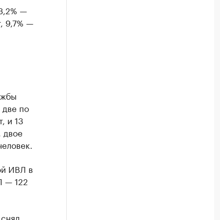
33,2% —
, 9,7% —
ужбы
 две по
, и 13
, двое
человек.
ой ИВЛ в
Л — 122
 снял