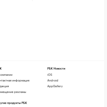
К
РБК Новости
компании
iOS
нтактная информация
Android
дакция
AppGallery
змещение рекламы
угие продукты РБК