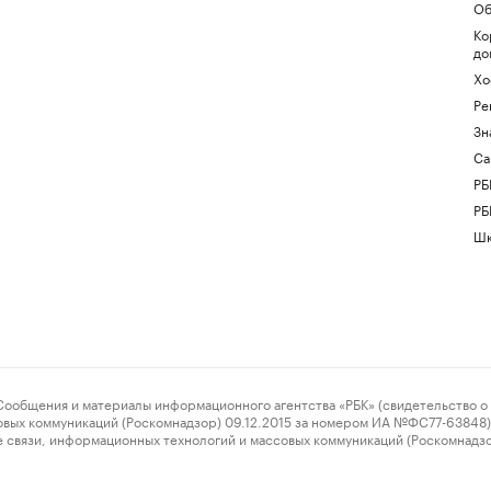
Об
Ко
до
Хо
Ре
Зн
Са
РБ
РБ
Шк
ения и материалы информационного агентства «РБК» (свидетельство о 
овых коммуникаций (Роскомнадзор) 09.12.2015 за номером ИА №ФС77-63848) 
 связи, информационных технологий и массовых коммуникаций (Роскомнадз