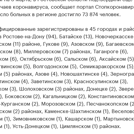
учаев коронавируса, сообщает портал Стопкоронавир
ло больных в регионе достигло 73 874 человек.
фицированные зарегистрированы в 45 городах и рай
в Ростове-на-Дону (94), Батайске (13), Новочеркасске 
ком (11) районе, Гукове (9), Азовском (9), Багаевском
ком (8), Миллеровском (7) районах, Таганроге (6),
ом (6), Октябрьском (6), Сальском (6), Аксайском (5)
винском (5), Волгодонском (5), Семикаракорском (5)
 (5) районах, Азове (4), Новошахтинске (4), Зерногр
тинском (4), Заветинском (3), Красносулинском (3),
ом (3), Шолоховском (3) районах, Донецке (2), Зверев
), Боковском (2), Кагальницком (2), Константиновском 
Курганском (2), Морозовском (2), Песчанокопском (2
ком (2) районах, Каменске-Шахтинском (1), Веселовс
 (1), Зимовниковском (1), Кашарском (1), Мартыновско
 (1), Усть-Донецком (1), Цимлянском (1) районах.