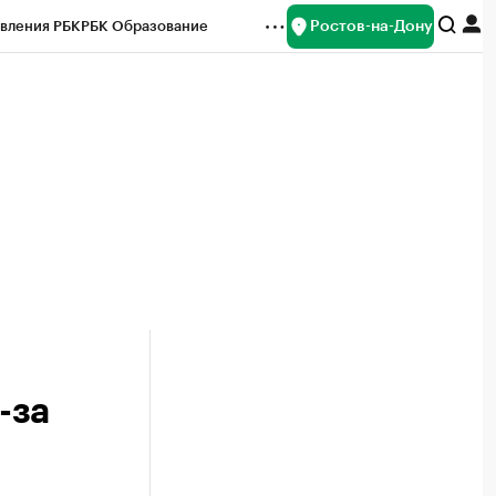
Ростов-на-Дону
вления РБК
РБК Образование
редитные рейтинги
Франшизы
Газета
ок наличной валюты
-за