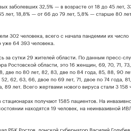
ых заболевших 32,5% — в возрасте от 18 до 45 лет, 
65 лет, 18,8% — от 66 до 79 лет, 5,8% — старше 80 лет
ли 302 человека, всего с начала пандемии их число
 уже 64 393 человека.
ь за сутки 29 жителей области. По данным пресс-сл
ра Ростовской области, это 16 женщин, 69, 70, 71, 73,
8, две по 80 лет, 82, 83, две по 84 года, 85, 88, 90 лет
2, 62, 63, 66, двое по 69 лет, 71, двое по 74 года, 81
а, 89 лет. Всего жертвами нового вируса стали 3 158 
 стационарах получают 1585 пациентов. На инвазивн
остоянии находятся 19 человек, на неинвазивной ИВ
щал
РБК Ростов, донской губернатор Василий Голубев