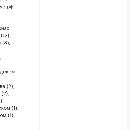
ус.рф.
онах
(12),
 (8),
,
,
адском
е (2),
(2),
),
ком (1),
м (1),