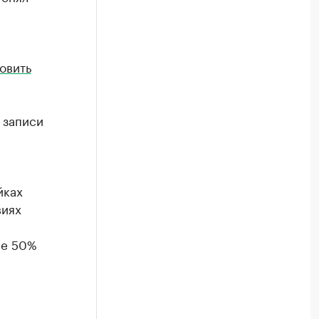
овить
 записи
йках
виях
ее 50%