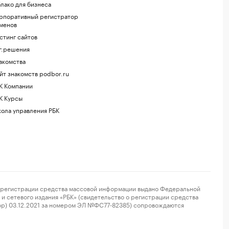
лако для бизнеса
рпоративный регистратор
менов
стинг сайтов
г.решения
акомства
йт знакомств podbor.ru
К Компании
К Курсы
ола управления РБК
регистрации средства массовой информации выдано Федеральной
и сетевого издания «РБК» (свидетельство о регистрации средства
ор) 03.12.2021 за номером ЭЛ №ФС77-82385) сопровождаются