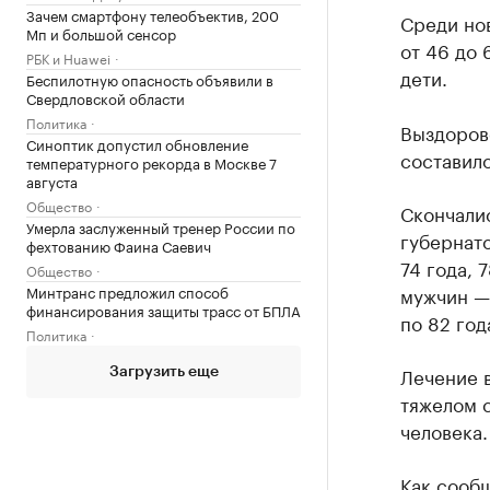
Зачем смартфону телеобъектив, 200
Среди нов
Мп и большой сенсор
от 46 до 
РБК и Huawei
дети.
Беспилотную опасность объявили в
Свердловской области
Политика
Выздорове
Синоптик допустил обновление
составило
температурного рекорда в Москве 7
августа
Общество
Скончалис
Умерла заслуженный тренер России по
губернато
фехтованию Фаина Саевич
74 года, 7
Общество
Минтранс предложил способ
мужчин — 5
финансирования защиты трасс от БПЛА
по 82 год
Политика
Лечение в
Загрузить еще
тяжелом с
человека.
Как
сооб