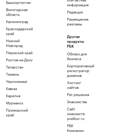
Башкортостан
информация
Вологодская
Редакция
область
Размещение
Калининград
рекламы
Краснодарский
край
Другие
Нижний
продукты
Новгород
РБК
Пермский край
Облако для
бизнеса
Ростов-на-Дону
Корпоративный
Татарстан
регистратор
Тюмень
доменов
Черноземье
Хостинг
сайтов
Кавказ
Рег.решения
Карелия
Знакомства
Мурманск
Сайт
Приморский
знакомств
край
podbor.ru
РБК
Компании