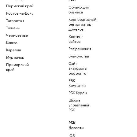
Пермский край
Облако для
бизнеса
Ростов-на-Дону
Корпоративный
Татарстан
регистратор
Тюмень
доменов
Черноземье
Хостинг
сайтов
Кавказ
Рег.решения
Карелия
Знакомства
Мурманск
Сайт
Приморский
знакомств
край
podbor.ru
РБК
Компании
РБК Курсы
Школа
управления
РБК
РБК
Новости
iOS