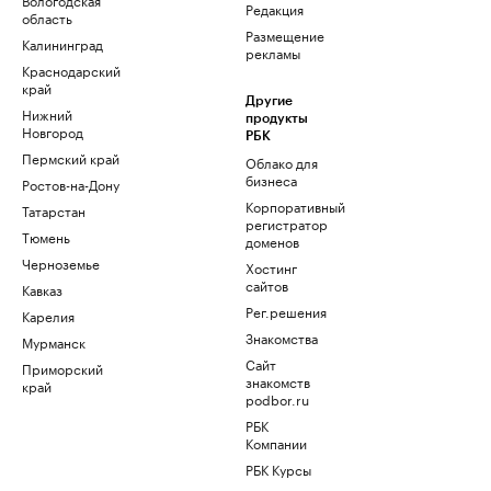
Редакция
область
Размещение
Калининград
рекламы
Краснодарский
край
Другие
Нижний
продукты
Новгород
РБК
Пермский край
Облако для
бизнеса
Ростов-на-Дону
Корпоративный
Татарстан
регистратор
Тюмень
доменов
Черноземье
Хостинг
сайтов
Кавказ
Рег.решения
Карелия
Знакомства
Мурманск
Сайт
Приморский
знакомств
край
podbor.ru
РБК
Компании
РБК Курсы