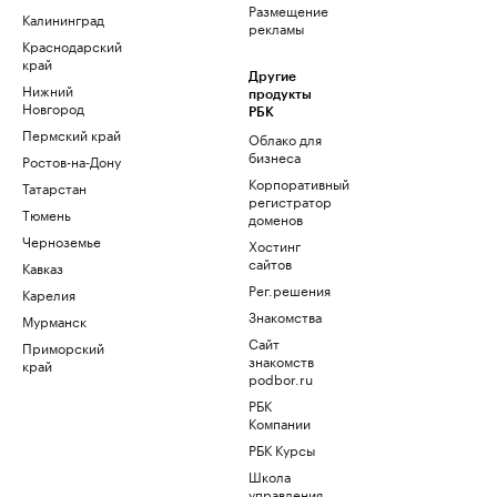
Размещение
Калининград
рекламы
Краснодарский
край
Другие
Нижний
продукты
Новгород
РБК
Пермский край
Облако для
бизнеса
Ростов-на-Дону
Корпоративный
Татарстан
регистратор
Тюмень
доменов
Черноземье
Хостинг
сайтов
Кавказ
Рег.решения
Карелия
Знакомства
Мурманск
Сайт
Приморский
знакомств
край
podbor.ru
РБК
Компании
РБК Курсы
Школа
управления