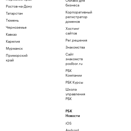
бизнеса
Ростов-на-Дону
Корпоративный
Татарстан
регистратор
Тюмень
доменов
Черноземье
Хостинг
сайтов
Кавказ
Рег.решения
Карелия
Знакомства
Мурманск
Сайт
Приморский
знакомств
край
podbor.ru
РБК
Компании
РБК Курсы
Школа
управления
РБК
РБК
Новости
iOS
Android