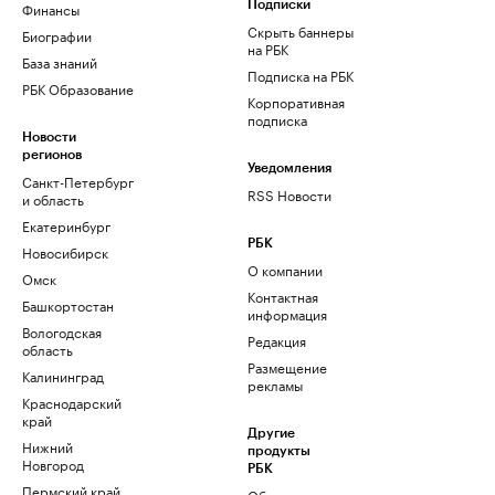
Финансы
Подписки
Скрыть баннеры
Биографии
на РБК
База знаний
Подписка на РБК
РБК Образование
Корпоративная
подписка
Новости
регионов
Уведомления
Санкт-Петербург
RSS Новости
и область
Екатеринбург
РБК
Новосибирск
О компании
Омск
Контактная
Башкортостан
информация
Вологодская
Редакция
область
Размещение
Калининград
рекламы
Краснодарский
край
Другие
Нижний
продукты
Новгород
РБК
Пермский край
Облако для