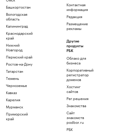
Контактная
Башкортостан
информация
Вологодская
Редакция
область
Размещение
Калининград
рекламы
Краснодарский
край
Другие
Нижний
продукты
Новгород
РБК
Пермский край
Облако для
бизнеса
Ростов-на-Дону
Корпоративный
Татарстан
регистратор
Тюмень
доменов
Черноземье
Хостинг
сайтов
Кавказ
Рег.решения
Карелия
Знакомства
Мурманск
Сайт
Приморский
знакомств
край
podbor.ru
РБК