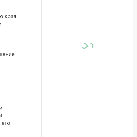
о края
й
ышение
.
и
и
 его