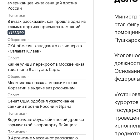
американцев из-за санкций против
России
Политика
Министр 
В вузах рассказали, как прошла одна из
стал фигу
«самых жарких» приемных кампаний
помощник
РАДИО
Пушкарск
Общество
СКА обменял канадского легионера в
«Салават Юлаев»
Уголовное
Спорт
должност
Какие улицы перекроют в Москве из-за
триатлона 8 августа. Карта
Основани
Общество
федеральн
Мельникова назвала мерзким отказ
Хорватии в выдаче виз россиянам
«Установл
Спорт
Сенат США одобрил ужесточение
курортов 
санкций против России и Ирана
государст
Политика
проведен
Водитель автобуса сбил ногой дрон со
исполнени
взрывчаткой в аэропорту Лейпцига
Политика
предмето
В Аргентине массажист рассказал о