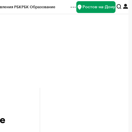
Ростов-на-Дону
вления РБК
РБК Образование
редитные рейтинги
Франшизы
Газета
ок наличной валюты
е