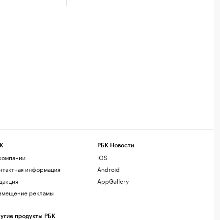
К
РБК Новости
компании
iOS
нтактная информация
Android
дакция
AppGallery
змещение рекламы
угие продукты РБК