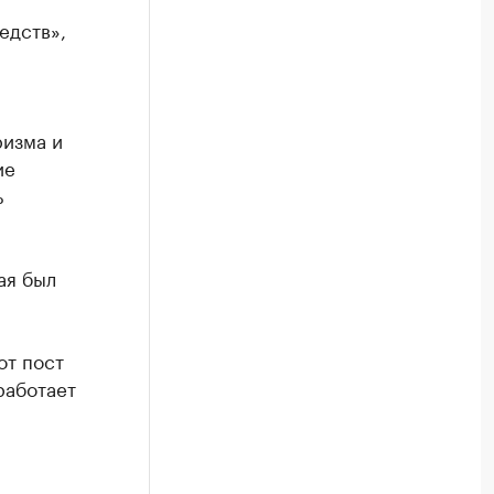
едств»,
ризма и
ие
ь
ая был
от пост
работает