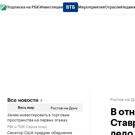
Подписка на РБК
Инвестиции
Мероприятия
Отрасли
Недви
РБК Курсы
РБК Life
Тренды
Визионеры
Национальные проекты
Горо
Спецпроекты СПб
Конференции СПб
Спецпроекты
Проверка конт
Ростов-на-Д
Все новости
Ростов-на-Дону
Весь мир
В от
Зачем инвестировать в торговые
пространства на первых этажах
Став
РБК и ПИК Серия плюс
Сенатор США предрек обеднение
дело