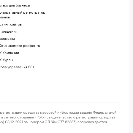
лако для бизнеса
рпоративный регистратор
менов
стинг сайтов
г.решения
акомства
йт знакомств podbor.ru
К Компании
К Курсы
ола управления РБК
регистрации средства массовой информации выдано Федеральной
и сетевого издания «РБК» (свидетельство о регистрации средства
ор) 03.12.2021 за номером ЭЛ №ФС77-82385) сопровождаются