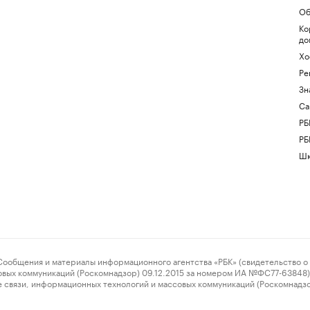
Об
Ко
до
Хо
Ре
Зн
Са
РБ
РБ
Шк
ения и материалы информационного агентства «РБК» (свидетельство о 
овых коммуникаций (Роскомнадзор) 09.12.2015 за номером ИА №ФС77-63848) 
 связи, информационных технологий и массовых коммуникаций (Роскомнадз