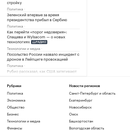
стройку
Политика
Зеленский впервые за время
президентства прибыл в Сербию
Политика
Как перейти «порог недоверия»:
Слащева и Wylsacom — о новых
технологиях
РАДИО
Технологии и медиа
Посольство России назвало инцидент с
дроном в Лейпциге провокацией
Политика
Рубио рассказал, как США затягивают
«петлю» вокруг Кубы
Политика
Рубрики
Новости регионов
Политика
Санкт-Петербург и область
Загрузить еще
Экономика
Екатеринбург
Общество
Новосибирск
Бизнес
Омск
Технологии и медиа
Башкортостан
Финансы
Вологодская область