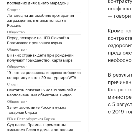
контракту
последних днях Диего Марадоны
неэффект
Спорт
— говори
Литовец на автомобиле протаранил
заграждения, пытаясь попасть в
Россию
Кроме то
Общество
контракта
Перед пожаром на НПЗ Slovnaft в
Братиславе произошел взрыв
оздорови
Общество
предложе
В каких странах дети при рождении
необоснов
получают гражданство. Карта мира
Общество
19-летняя россиянка впервые победила
В результ
соперницу из топ-20 на турнире WTA
причинен 
Спорт
Как расск
Пентагон показал 16 новых записей с
неопознанными объектами. Видео
министре 
Общество
с 5 авгус
Зачем экономике России нужна
с 2019 го
товарная биржа
РБК и Петербургская Биржа
Суд назвал Трампа «временным
жильцом» Белого дома и остановил