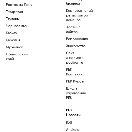
бизнеса
Ростов-на-Дону
Корпоративный
Татарстан
регистратор
Тюмень
доменов
Черноземье
Хостинг
сайтов
Кавказ
Рег.решения
Карелия
Знакомства
Мурманск
Сайт
Приморский
знакомств
край
podbor.ru
РБК
Компании
РБК Курсы
Школа
управления
РБК
РБК
Новости
iOS
Android