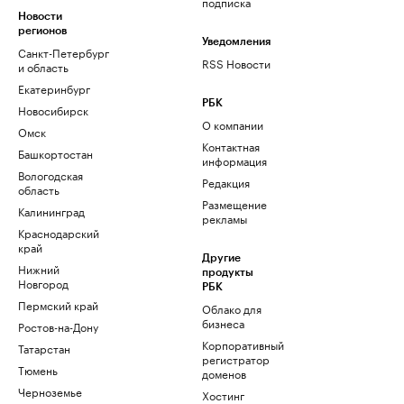
подписка
Новости
регионов
Уведомления
Санкт-Петербург
RSS Новости
и область
Екатеринбург
РБК
Новосибирск
О компании
Омск
Контактная
Башкортостан
информация
Вологодская
Редакция
область
Размещение
Калининград
рекламы
Краснодарский
край
Другие
Нижний
продукты
Новгород
РБК
Пермский край
Облако для
бизнеса
Ростов-на-Дону
Корпоративный
Татарстан
регистратор
Тюмень
доменов
Черноземье
Хостинг