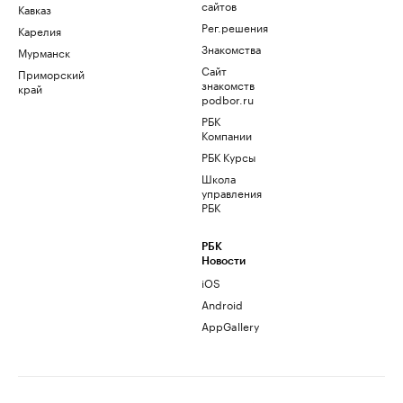
сайтов
Кавказ
Рег.решения
Карелия
Знакомства
Мурманск
Сайт
Приморский
знакомств
край
podbor.ru
РБК
Компании
РБК Курсы
Школа
управления
РБК
РБК
Новости
iOS
Android
AppGallery