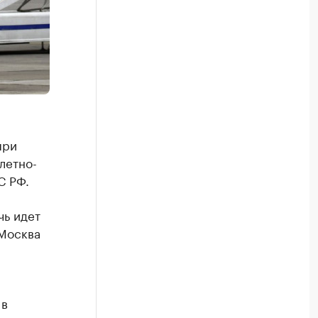
при
летно-
С РФ.
чь идет
 Москва
 в