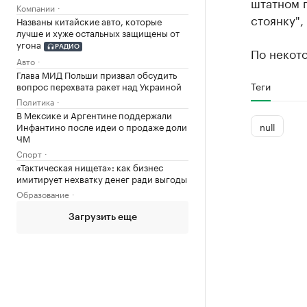
штатном п
Компании
стоянку",
Названы китайские авто, которые
лучше и хуже остальных защищены от
угона
РАДИО
По некот
Авто
Глава МИД Польши призвал обсудить
Теги
вопрос перехвата ракет над Украиной
Политика
В Мексике и Аргентине поддержали
null
Инфантино после идеи о продаже доли
ЧМ
Спорт
«Тактическая нищета»: как бизнес
имитирует нехватку денег ради выгоды
Образование
Загрузить еще