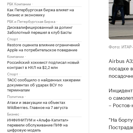
РБК Компании
Как Петербургская биржа влияет на
бизнес и экономику
РБК и Петербургская Биржа
Дисквалифицированный за допинг
Заболотный перешел в клуб Басты
Спорт
Restore оценила влияние ограничений
Фото: ИТАР
Apple на потребительское поведение
Компании
Airbus А3
Российский хоккеист подписал новый
контракт в НХЛ на $2,2 млн
посадке в
Спорт
посадочн
ТАСС сообщило о найденных хакерами
документах об ударах ВСУ по
Инцидент 
терминалам
Политика
о самоле
Атаки и эвакуации на объектах
– Ростов-
Wildberries. Главное на 7 августа
Бизнес
"На борту
ИНФИНИТУМ и «Альфа-Капитал»
перевели обслуживание ПИФ на
Пострада
цифровую модель