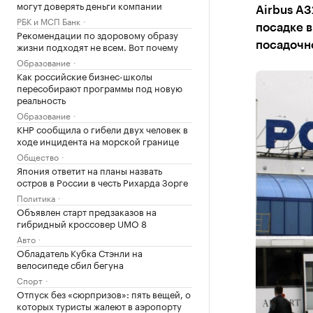
могут доверять деньги компании
Airbus А3
РБК и МСП Банк
посадке в
Рекомендации по здоровому образу
жизни подходят не всем. Вот почему
посадочн
Образование
Как российские бизнес-школы
пересобирают программы под новую
реальность
Образование
КНР сообщила о гибели двух человек в
ходе инцидента на морской границе
Общество
Япония ответит на планы назвать
остров в России в честь Рихарда Зорге
Политика
Объявлен старт предзаказов на
гибридный кроссовер UMO 8
Авто
Обладатель Кубка Стэнли на
велосипеде сбил бегуна
Спорт
Отпуск без «сюрпризов»: пять вещей, о
которых туристы жалеют в аэропорту