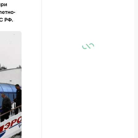
при
летно-
С РФ.