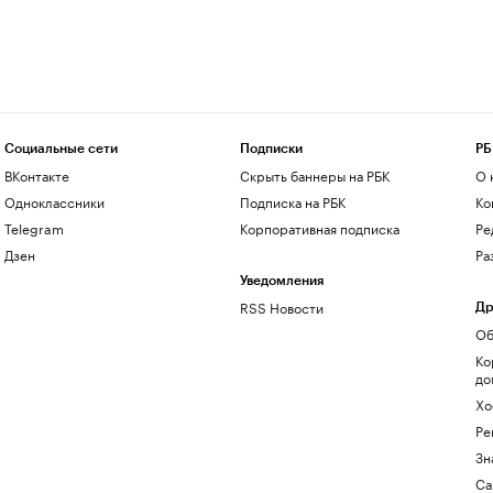
Социальные сети
Подписки
РБ
ВКонтакте
Скрыть баннеры на РБК
О 
Одноклассники
Подписка на РБК
Ко
Telegram
Корпоративная подписка
Ре
Дзен
Ра
Уведомления
RSS Новости
Др
Об
Ко
до
Хо
Ре
Зн
Са