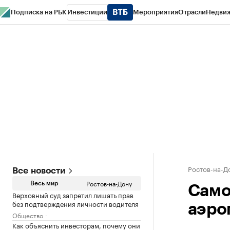
Подписка на РБК
Инвестиции
Мероприятия
Отрасли
Недви
РБК Курсы
РБК Life
Тренды
Визионеры
Национальные проекты
Горо
Спецпроекты СПб
Конференции СПб
Спецпроекты
Проверка конт
Ростов-на-Д
Все новости
Ростов-на-Дону
Весь мир
Само
Верховный суд запретил лишать прав
без подтверждения личности водителя
аэро
Общество
Как объяснить инвесторам, почему они