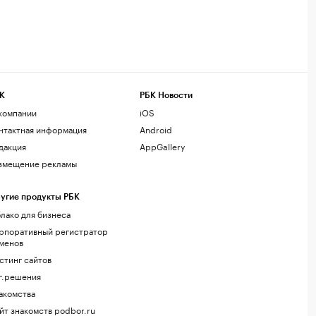
К
РБК Новости
компании
iOS
нтактная информация
Android
дакция
AppGallery
змещение рекламы
угие продукты РБК
лако для бизнеса
рпоративный регистратор
менов
стинг сайтов
г.решения
акомства
йт знакомств podbor.ru