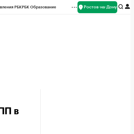
Ростов-на-Дону
вления РБК
РБК Образование
редитные рейтинги
Франшизы
Газета
ок наличной валюты
ПП в