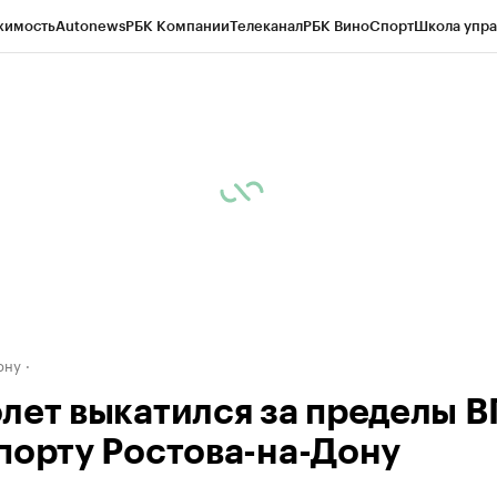
жимость
Autonews
РБК Компании
Телеканал
РБК Вино
Спорт
Школа упра
д
Стиль
Крипто
РБК Бизнес-среда
Дискуссионный клуб
Исследования
К
рагентов
Политика
Экономика
Бизнес
Технологии и медиа
Финансы
Рын
ону
лет выкатился за пределы В
порту Ростова-на-Дону