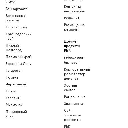
Омск
Контактная
Башкортостан
информация
Вологодская
Редакция
область
Размещение
Калининград
рекламы
Краснодарский
край
Другие
Нижний
продукты
Новгород
РБК
Пермский край
Облако для
бизнеса
Ростов-на-Дону
Корпоративный
Татарстан
регистратор
Тюмень
доменов
Черноземье
Хостинг
сайтов
Кавказ
Рег.решения
Карелия
Знакомства
Мурманск
Сайт
Приморский
знакомств
край
podbor.ru
РБК