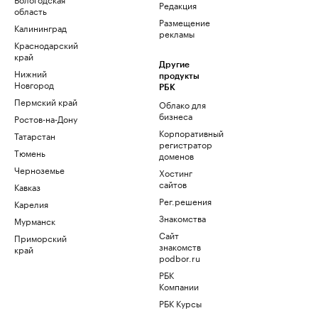
Редакция
область
Размещение
Калининград
рекламы
Краснодарский
край
Другие
Нижний
продукты
Новгород
РБК
Пермский край
Облако для
бизнеса
Ростов-на-Дону
Корпоративный
Татарстан
регистратор
Тюмень
доменов
Черноземье
Хостинг
сайтов
Кавказ
Рег.решения
Карелия
Знакомства
Мурманск
Сайт
Приморский
знакомств
край
podbor.ru
РБК
Компании
РБК Курсы