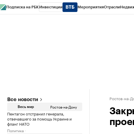
Подписка на РБК
Инвестиции
Мероприятия
Отрасли
Недви
РБК Курсы
РБК Life
Тренды
Визионеры
Национальные проекты
Горо
Спецпроекты СПб
Конференции СПб
Спецпроекты
Проверка конт
Ростов-на-Д
Все новости
Ростов-на-Дону
Весь мир
Закр
Пентагон отстранил генерала,
отвечавшего за помощь Украине и
прое
фланг НАТО
Политика