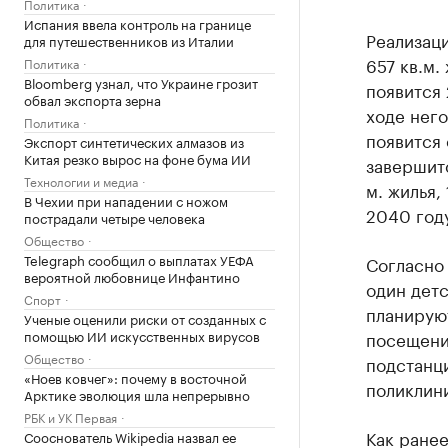
Политика
Испания ввела контроль на границе
Реализаци
для путешественников из Италии
657 кв.м.
Политика
Bloomberg узнал, что Украине грозит
появится 
обвал экспорта зерна
ходе него
Политика
появится 
Экспорт синтетических алмазов из
Китая резко вырос на фоне бума ИИ
завершитс
Технологии и медиа
м. жилья,
В Чехии при нападении с ножом
2040 году
пострадали четыре человека
Общество
Telegraph сообщил о выплатах УЕФА
Согласно 
вероятной любовнице Инфантино
один детс
Спорт
планируют
Ученые оценили риски от созданных с
помощью ИИ искусственных вирусов
посещений
Общество
подстанц
«Ноев ковчег»: почему в восточной
поликлини
Арктике эволюция шла непрерывно
РБК и УК Первая
Как ране
Сооснователь Wikipedia назвал ее