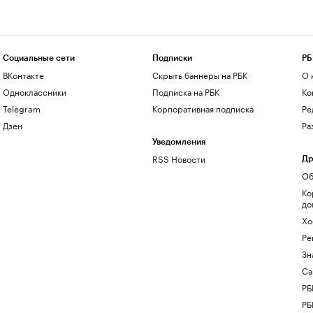
Социальные сети
Подписки
РБ
ВКонтакте
Скрыть баннеры на РБК
О 
Одноклассники
Подписка на РБК
Ко
Telegram
Корпоративная подписка
Ре
Дзен
Ра
Уведомления
RSS Новости
Др
Об
Ко
до
Хо
Ре
Зн
Са
РБ
РБ