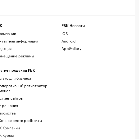
К
РБК Новости
компании
iOS
нтактная информация
Android
дакция
AppGallery
змещение рекламы
угие продукты РБК
лако для бизнеса
рпоративный регистратор
менов
стинг сайтов
г.решения
акомства
йт знакомств podbor.ru
К Компании
К Курсы