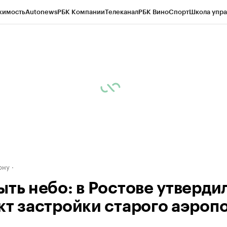
жимость
Autonews
РБК Компании
Телеканал
РБК Вино
Спорт
Школа упра
д
Стиль
Крипто
РБК Бизнес-среда
Дискуссионный клуб
Исследования
К
рагентов
Политика
Экономика
Бизнес
Технологии и медиа
Финансы
Рын
ону
ыть небо: в Ростове утверди
кт застройки старого аэроп