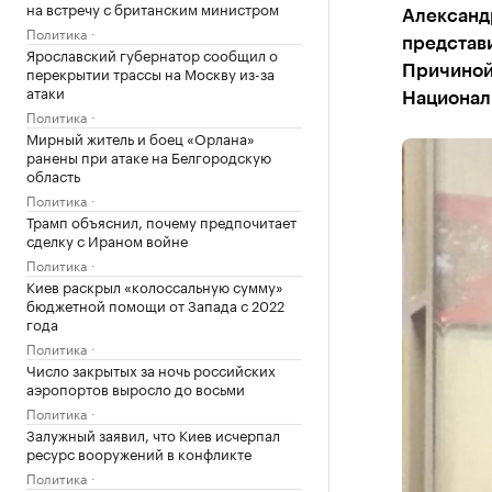
на встречу с британским министром
Александр
Политика
представ
Ярославский губернатор сообщил о
перекрытии трассы на Москву из-за
Причиной 
атаки
Национал
Политика
Мирный житель и боец «Орлана»
ранены при атаке на Белгородскую
область
Политика
Трамп объяснил, почему предпочитает
сделку с Ираном войне
Политика
Киев раскрыл «колоссальную сумму»
бюджетной помощи от Запада с 2022
года
Политика
Число закрытых за ночь российских
аэропортов выросло до восьми
Политика
Залужный заявил, что Киев исчерпал
ресурс вооружений в конфликте
Политика