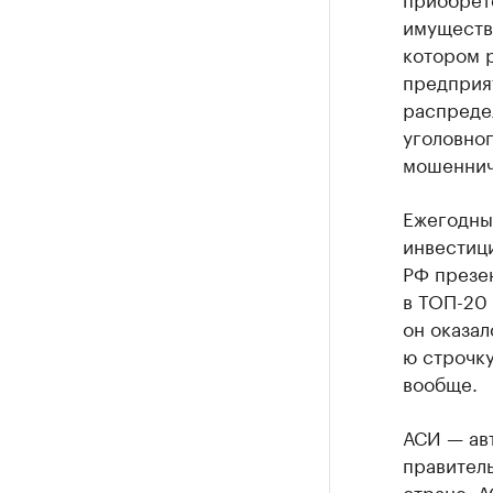
имуществ
котором 
предприя
распреде
уголовног
мошеннич
Ежегодны
инвестици
РФ презе
в ТОП-20 
он оказал
ю строчку
вообще.
АСИ — ав
правител
стране. А