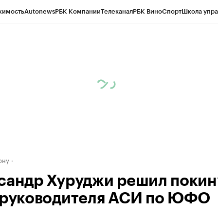
жимость
Autonews
РБК Компании
Телеканал
РБК Вино
Спорт
Школа упра
д
Стиль
Крипто
РБК Бизнес-среда
Дискуссионный клуб
Исследования
К
рагентов
Политика
Экономика
Бизнес
Технологии и медиа
Финансы
Рын
ону
сандр Хуруджи решил покин
 руководителя АСИ по ЮФО