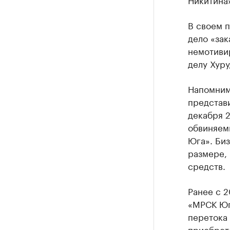
В своем п
дело «зак
немотиви
делу Хуру
Напомним
представи
декабря 2
обвиняем
Юга». Би
размере,
средств.
Ранее с 2
«МРСК Юг
перетока
приобрет