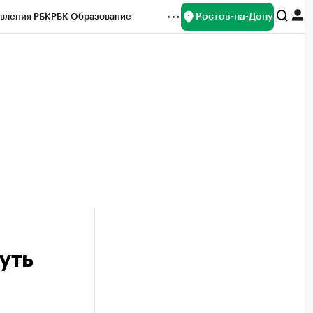
Ростов-на-Дону
вления РБК
РБК Образование
редитные рейтинги
Франшизы
Газета
ок наличной валюты
уть