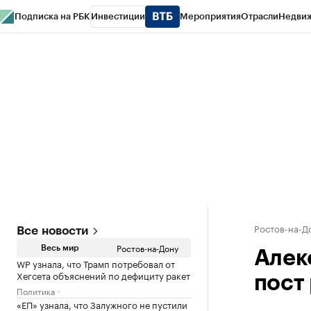
Подписка на РБК
Инвестиции
Мероприятия
Отрасли
Недви
РБК Курсы
РБК Life
Тренды
Визионеры
Национальные проекты
Горо
Спецпроекты СПб
Конференции СПб
Спецпроекты
Проверка конт
Ростов-на-Д
Все новости
Ростов-на-Дону
Весь мир
Алек
WP узнала, что Трамп потребовал от
Хегсета объяснений по дефициту ракет
пост
Политика
«ЕП» узнала, что Залужного не пустили