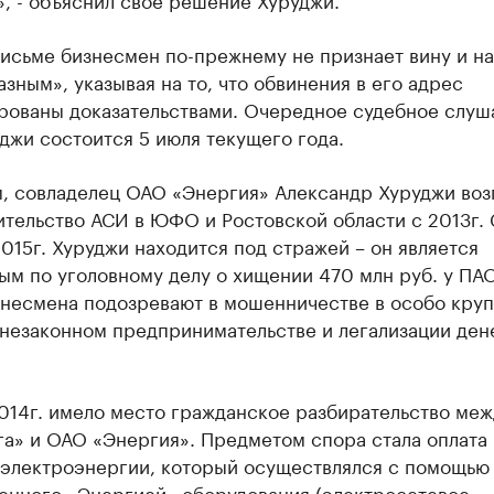
исьме бизнесмен по-прежнему не признает вину и н
азным», указывая на то, что обвинения в его адрес
рованы доказательствами. Очередное судебное слуш
джи состоится 5 июля текущего года.
, совладелец ОАО «Энергия» Александр Хуруджи воз
тельство АСИ в ЮФО и Ростовской области с 2013г. 
015г. Хуруджи находится под стражей – он является
ым по уголовному делу о хищении 470 млн руб. у ПА
знесмена подозревают в мошенничестве в особо кру
 незаконном предпринимательстве и легализации де
014г. имело место гражданское разбирательство меж
а» и ОАО «Энергия». Предметом спора стала оплата
 электроэнергии, который осуществлялся с помощью
енного «Энергией» оборудования (электросетевое