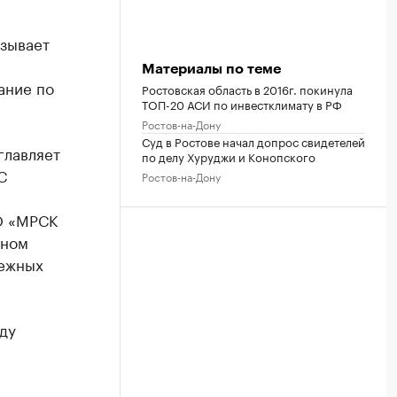
азывает
Материалы по теме
ание по
Ростовская область в 2016г. покинула
ТОП-20 АСИ по инвестклимату в РФ
Ростов-на-Дону
Суд в Ростове начал допрос свидетелей
главляет
по делу Хуруджи и Конопского
С
Ростов-на-Дону
О «МРСК
пном
нежных
ду