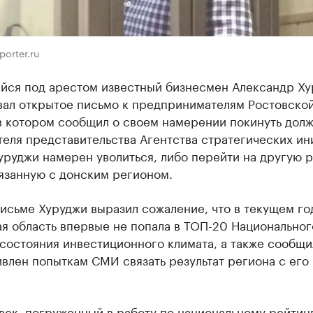
porter.ru
йся под арестом известный бизнесмен Александр Х
вал открытое письмо к предпринимателям Ростовско
в котором сообщил о своем намерении покинуть дол
еля представительства Агентства стратегических ин
руджи намерен уволиться, либо перейти на другую р
язанную с донским регионом.
исьме Хуруджи выразил сожаление, что в текущем го
я область впервые не попала в ТОП-20 Национальног
состояния инвестиционного климата, а также сообщил
ивлен попыткам СМИ связать результат региона с его
век, погруженный в работу по национальному рейтин