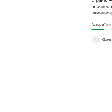
перспекти
админист
Авторы
Теги
Юлия 