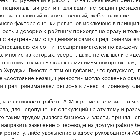
— национальный рейтинг для администрации президен
т очень важный и ответственный, любое влияние
вного фактора оценки регионов исключено в принцип
ость и доверие к рейтингу приходят не сразу и толь
я с внутренними ощущениями самих предпринимател
 Опрашиваются сотни предпринимателей по каждому 
, многие из которых, уверен, даже не слышали о «де
 поэтому прямая увязка как минимум некорректна», 
 Хуруджи. Вместе с тем он добавил, что допускает, ч
е «состояние незащищенности» могло косвенно сказа
и предпринимателей региона к инвестиционному кли
 что активность работы АСИ в регионе с момента мо
ала, для недопущения спекуляций на эту тему и раз
о таким трудом диалога бизнеса и власти, принял не
направить заявление о переводе на другую работу б
к региону, либо увольнение в адрес руководителя АС
, - объяснил свое решение Хуруджи.