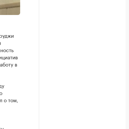
уруджи
й
жность
ициатив
аботу в
ду
о
 о том,
гу