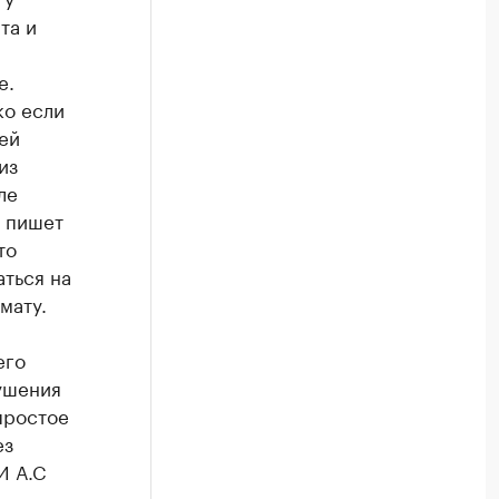
та и
е.
ко если
ей
из
ле
- пишет
то
ться на
мату.
его
рушения
простое
ез
И А.С