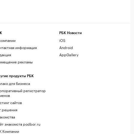
К
РБК Новости
компании
iOS
нтактная информация
Android
дакция
AppGallery
змещение рекламы
угие продукты РБК
лако для бизнеса
рпоративный регистратор
менов
стинг сайтов
г.решения
акомства
йт знакомств podbor.ru
К Компании