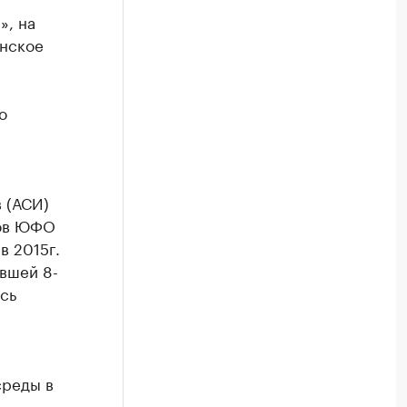
», на
онское
о
 (АСИ)
нов ЮФО
в 2015г.
авшей 8-
ось
среды в