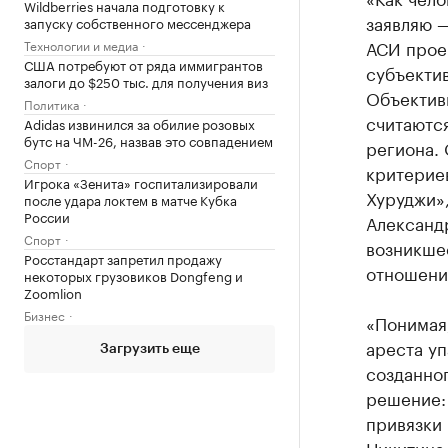
Wildberries начала подготовку к
заявляю 
запуску собственного мессенджера
АСИ проек
Технологии и медиа
США потребуют от ряда иммигрантов
субъекти
залоги до $250 тыс. для получения виз
Объективн
Политика
считаютс
Adidas извинился за обилие розовых
бутс на ЧМ-26, назвав это совпадением
региона.
Спорт
критериев
Игрока «Зенита» госпитализировали
Хуруджи»,
после удара локтем в матче Кубка
России
Александр
Спорт
возникше
Росстандарт запретил продажу
отношени
некоторых грузовиков Dongfeng и
Zoomlion
Бизнес
«Понимая,
ареста уп
Загрузить еще
созданног
решение: 
привязки 
Никитина»