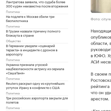
Лантратова заявила, что судьба более
300 курян неизвестна после вторжения
Политика
На подлете к Москве сбили три
Фото: cityre
беспилотника
Политика
Находящи
В Грузии назвали причину полного
блэкаута в стране
опублико
Общество
области, 
В Германии увидели «сценарий
руководит
теракта» в инциденте с дроном в
аэропорту
в ЮФО. Ху
Политика
АСИ несв
Украина признала угрозой
нацбезопасности актрису из сериала
«СашаТаня»
В своем п
Политика
Ростовска
Reuters раскрыл одну из крупнейших
рейтинга 
уступок Ирану в конфликте с США
что он уд
Политика
арестом.
Три российских аэропорта закрыли для
полетов
Политика
«Как чело