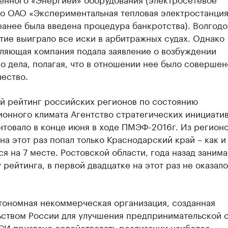
о ОАО «Экспериментальная тепловая электростанция
ранее была введена процедура банкротства). Волгод
тие выиграло все иски в арбитражных судах. Однако
ляющая компания подала заявление о возбуждении
о дела, полагая, что в отношении нее было совершен
ество.
й рейтинг российских регионов по состоянию
онного климата Агентство стратегических инициатив
нтовало в конце июня в ходе ПМЭФ-2016г. Из регио
на этот раз попал только Краснодарский край – как и 
ся на 7 месте. Ростовской области, года назад заним
 рейтинга, в первой двадцатке на этот раз не оказал
тономная некоммерческая организация, созданная
ьством России для улучшения предпринимательской 
СИ призвано содействовать реализации наиболее