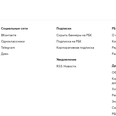
Социальные сети
Подписки
РБ
ВКонтакте
Скрыть баннеры на РБК
О 
Одноклассники
Подписка на РБК
Ко
Telegram
Корпоративная подписка
Ре
Дзен
Ра
Уведомления
RSS Новости
Др
Об
Ко
до
Хо
Ре
Зн
Са
РБ