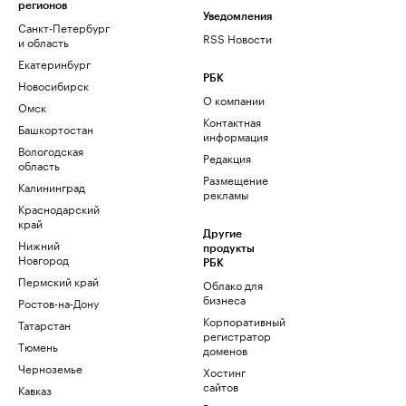
регионов
Уведомления
Санкт-Петербург
RSS Новости
и область
Екатеринбург
РБК
Новосибирск
О компании
Омск
Контактная
Башкортостан
информация
Вологодская
Редакция
область
Размещение
Калининград
рекламы
Краснодарский
край
Другие
Нижний
продукты
Новгород
РБК
Пермский край
Облако для
бизнеса
Ростов-на-Дону
Корпоративный
Татарстан
регистратор
Тюмень
доменов
Черноземье
Хостинг
сайтов
Кавказ