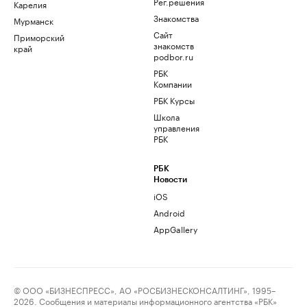
Рег.решения
Карелия
Знакомства
Мурманск
Сайт
Приморский
знакомств
край
podbor.ru
РБК
Компании
РБК Курсы
Школа
управления
РБК
РБК
Новости
iOS
Android
AppGallery
© ООО «БИЗНЕСПРЕСС», АО «РОСБИЗНЕСКОНСАЛТИНГ», 1995–
2026. Сообщения и материалы информационного агентства «РБК»