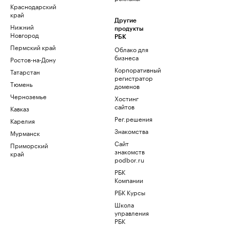
Краснодарский
край
Другие
Нижний
продукты
Новгород
РБК
Пермский край
Облако для
бизнеса
Ростов-на-Дону
Корпоративный
Татарстан
регистратор
Тюмень
доменов
Черноземье
Хостинг
сайтов
Кавказ
Рег.решения
Карелия
Знакомства
Мурманск
Сайт
Приморский
знакомств
край
podbor.ru
РБК
Компании
РБК Курсы
Школа
управления
РБК