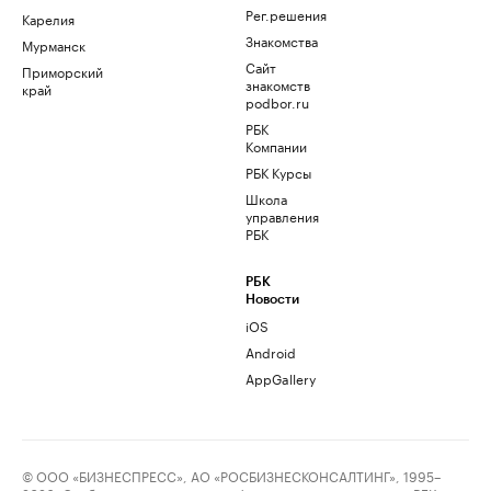
Рег.решения
Карелия
Знакомства
Мурманск
Сайт
Приморский
знакомств
край
podbor.ru
РБК
Компании
РБК Курсы
Школа
управления
РБК
РБК
Новости
iOS
Android
AppGallery
© ООО «БИЗНЕСПРЕСС», АО «РОСБИЗНЕСКОНСАЛТИНГ», 1995–