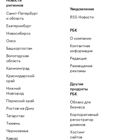
Новости
регионов
Уведомления
Санкт-Петербург
RSS Новости
и область
Екатеринбург
РБК
Новосибирск
О компании
Омск
Контактная
Башкортостан
информация
Вологодская
Редакция
область
Размещение
Калининград
рекламы
Краснодарский
край
Другие
Нижний
продукты
Новгород
РБК
Пермский край
Облако для
бизнеса
Ростов-на-Дону
Корпоративный
Татарстан
регистратор
Тюмень
доменов
Черноземье
Хостинг
сайтов
Кавказ