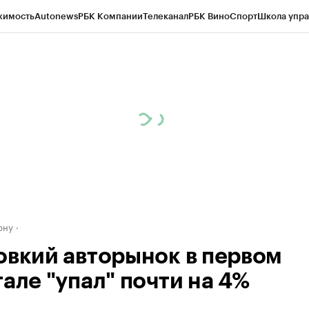
жимость
Autonews
РБК Компании
Телеканал
РБК Вино
Спорт
Школа упра
д
Стиль
Крипто
РБК Бизнес-среда
Дискуссионный клуб
Исследования
К
рагентов
Политика
Экономика
Бизнес
Технологии и медиа
Финансы
Рын
ону
овкий авторынок в первом
але "упал" почти на 4%