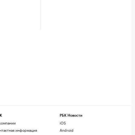
К
РБК Новости
компании
iOS
нтактная информация
Android