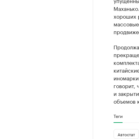
упущенные
Маханько.
хороших р
массовые 
продвиже
Продолжаю
прекраще
комплекта
китайски
иномарки
говорит,
и закрыт
объемов 
Теги
Автостат