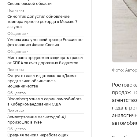
Свердловской области
Политика
Синоптик допустил обновление
температурного рекорда в Москве 7
августа
Общество
Умерла заслуженный тренер России по
фехтованию Фаина Саевич
Общество
Минтранс предложил защищать трассы
от БПЛА за счет дорожных бюджетов
Политика
Фото: Авто
Супруге главы издательства «Джем»
предъявили обвинение в
Ростовска
мошенничестве
продаж н
Общество
Bloomberg узнал о серии самоубийств
агентство
в Киберкомандовании США
года в ре
Политика
аналогичн
Землетрясение магнитудой 4,1
автомобил
произошло в Туве
Общество
Средняя пенсия неработающих