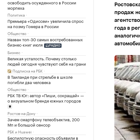
освободить осужденного в России
Ростовска
морпеха
продаж н
Политика
Премьера «Одиссеи» увеличила спрос
агентство
на поэму Гомера в России
года в ре
Общество
аналогичн
Назван топ-30 самых востребованных
автомобил
бизнес-книг июля
РАДИО
Бизнес
Великая усталость. Почему столько
людей сегодня чувствуют себя на грани
Подписка на РБК
В Таиланде при стрельбе в школе
погибли два человека
Общество
РБК ТВ Юг: автор «Пиши, сокращай» —
о визуальном бренде южных городов
Ростов-на-Дону
Зачем смартфону телеобъектив, 200
Мп и большой сенсор
РБК и Huawei
Беспилотную опасность объявили в