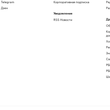
Telegram
Корпоративная подписка
Ре
Дзен
Ра
Уведомления
RSS Новости
Др
Об
Ко
до
Хо
Ре
Зн
Са
РБ
РБ
Шк