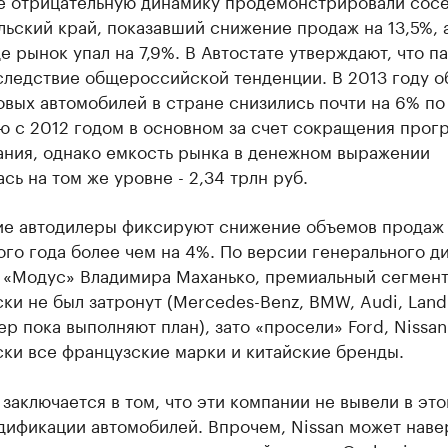
е отрицательную динамику продемонстрировали сос
ьский край, показавший снижение продаж на 13,5%, 
де рынок упал на 7,9%. В Автостате утверждают, что п
следствие общероссийской тенденции. В 2013 году 
вых автомобилей в стране снизились почти на 6% по
ю с 2012 годом в основном за счет сокращения прог
ания, однако емкость рынка в денежном выражении
сь на том же уровне - 2,34 трлн руб.
ие автодилеры фиксируют снижение объемов продаж
ого года более чем на 4%. По версии генерального д
 «Модус» Владимира Маханько, премиальный сегмен
ки не был затронут (Mercedes-Benz, BMW, Audi, Land
eep пока выполняют план), зато «просели» Ford, Nissan
ски все французские марки и китайские бренды.
заключается в том, что эти компании не вывели в это
дификации автомобилей. Впрочем, Nissan может наве