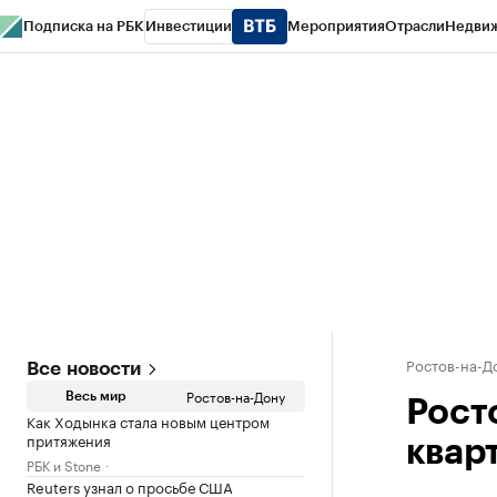
Подписка на РБК
Инвестиции
Мероприятия
Отрасли
Недви
РБК Курсы
РБК Life
Тренды
Визионеры
Национальные проекты
Горо
Спецпроекты СПб
Конференции СПб
Спецпроекты
Проверка конт
Ростов-на-Д
Все новости
Ростов-на-Дону
Весь мир
Рост
Как Ходынка стала новым центром
притяжения
кварт
РБК и Stone
Reuters узнал о просьбе США