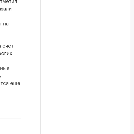
отметил
азали
я на
 счет
рогих
нные
ь
ется еще