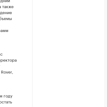
едний
а также
адение
объемы
рамм
 с
иректора
т
 Rover,
м году
рстать