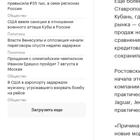
Еще боле
превысила ₽35 тыс. в семи регионах
Ставропол
России
Кубань, г
Общество
США ввели санкции в отношении
рынка — 
военного атташе Кубы в России
продаж но
Политика
сравнени
Власти Венесуэлы и оппозиция начали
переговоры спустя неделю задержки
кредитов
Политика
сохранила
Прощание с олимпийским чемпионом
Иваном Едешко пройдет 7 августа в
Москве
Ростовск
Общество
начала эт
В США в аэропорту задержали
компании
мужчину, угрожавшего взорвать бомбу
на рейсе
практичес
Общество
Jaguar, J
практиче
Загрузить еще
«Причина 
новые мо