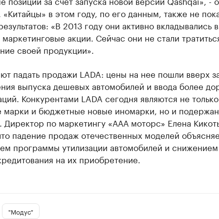
 позиции за счет запуска новой версии Qashqai», - 
 «Китайцы» в этом году, по его данным, также не пок
езультатов: «В 2013 году они активно вкладывались в
маркетинговые акции. Сейчас они не стали тратитьс
ние своей продукции».
т падать продажи LADA: цены на нее пошли вверх за
ния выпуска дешевых автомобилей и ввода более до
ций. Конкурентами LADA сегодня являются не только
е марки и бюджетные новые иномарки, но и подержа
. Директор по маркетингу «ААА моторс» Елена Кикот
 что падение продаж отечественных моделей объясня
ием программы утилизации автомобилей и снижением
кредитования на их приобретение.
"Модус"