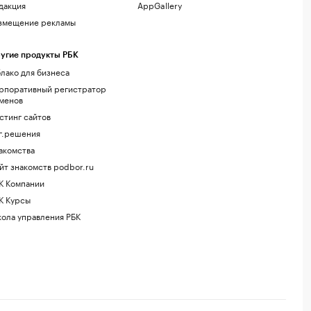
дакция
AppGallery
змещение рекламы
угие продукты РБК
лако для бизнеса
рпоративный регистратор
менов
стинг сайтов
г.решения
акомства
йт знакомств podbor.ru
К Компании
К Курсы
ола управления РБК