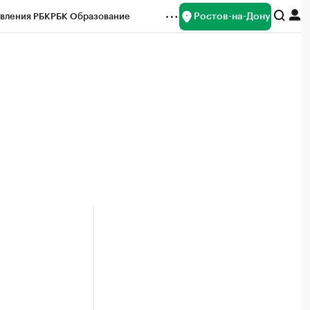
Ростов-на-Дону
вления РБК
РБК Образование
редитные рейтинги
Франшизы
Газета
ок наличной валюты