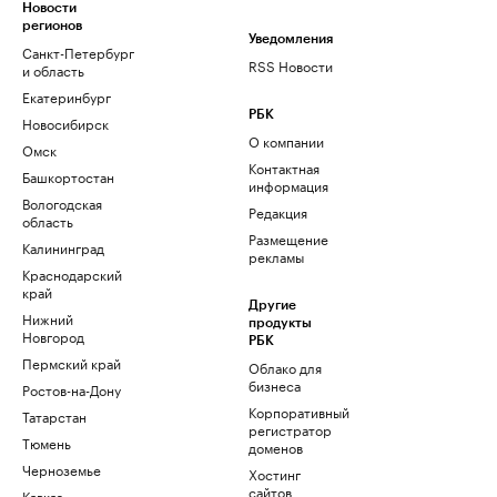
Новости
регионов
Уведомления
Санкт-Петербург
RSS Новости
и область
Екатеринбург
РБК
Новосибирск
О компании
Омск
Контактная
Башкортостан
информация
Вологодская
Редакция
область
Размещение
Калининград
рекламы
Краснодарский
край
Другие
Нижний
продукты
Новгород
РБК
Пермский край
Облако для
бизнеса
Ростов-на-Дону
Корпоративный
Татарстан
регистратор
Тюмень
доменов
Черноземье
Хостинг
сайтов
Кавказ