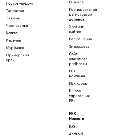
бизнеса
Ростов-на-Дону
Корпоративный
Татарстан
регистратор
Тюмень
доменов
Черноземье
Хостинг
сайтов
Кавказ
Рег.решения
Карелия
Знакомства
Мурманск
Сайт
Приморский
знакомств
край
podbor.ru
РБК
Компании
РБК Курсы
Школа
управления
РБК
РБК
Новости
iOS
Android